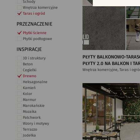
Schody
Wnętrza komercyjne
Taras i ogród
PRZEZNACZENIE
Płytki ścienne
Płytki podłogowe
INSPIRACJE
PŁYTY BALKONOWO-TARAS
3D i struktury
PŁYTY 2.0 NA BALKON I TA
Beton
Wnętrza komercyjne, Taras i ogró
Cegiełki
Drewno
Heksagonalne
Kamień
Kolor
Marmur
Marokańskie
Mozaika
Patchwork
Wzory i motywy
Terrazzo
Jodełka