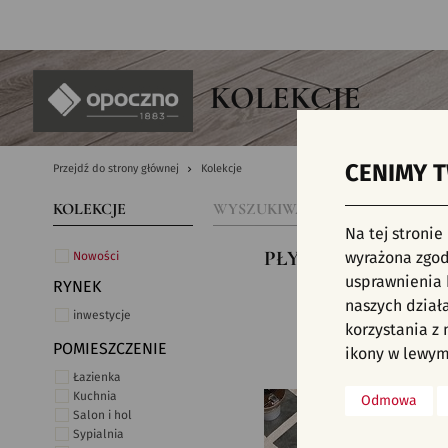
PL
KOLEKCJE
CENIMY 
Przejdź do strony głównej
Kolekcje
Płytk
KOLEKCJE
WYSZUKIWARKA PŁYTEK
Płytk
Na tej stronie
Płytk
PŁYTKI CERAMICZN
Nowości
wyrażona zgod
Płytk
usprawnienia k
RYNEK
Płytk
Nie znaleź
naszych dział
inwestycje
Płytk
korzystania z
POMIESZCZENIE
Wnętr
ikony w lewym
Łazienka
Kuchnia
Odmowa
Salon i hol
Sypialnia