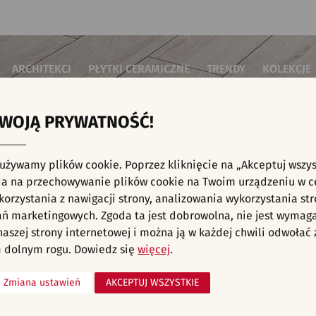
ARCHITEKCI
PŁYTKI CERAMICZNE
TRENDY
KOLEKCJE
TWOJĄ PRYWATNOŚĆ!
i do salonu
Płytki podłogowe
Płytki 3D/Struktury
Płytki mozai
Płytki betonowe
Płytki patch
i do sypialni
Płytki ścienne
 używamy plików cookie. Poprzez kliknięcie na „Akceptuj wszys
Płytki cegiełki
Płytki rekty
i kuchenne
E, KAFELKI - TARAS I OGRÓD, PŁYTKI ŚCIE
a na przechowywanie plików cookie na Twoim urządzeniu w c
Płytki drewnopodobne
Płytki we wz
i łazienkowe
orzystania z nawigacji strony, analizowania wykorzystania str
Płytki heksagonalne
i na schody
Płytki jodełka
liśmy aranżacji spełniających wybrane filtry. Przejdź do pełnej
oferty p
ań marketingowych. Zgoda ta jest dobrowolna, nie jest wymag
Płytki kamienne
i na taras
 naszej strony internetowej i można ją w każdej chwili odwoła
Płytki kolorowe
za komercyjne
 dolnym rogu. Dowiedz się
więcej
.
Płytki marmurowe
Zmiana ustawień
AKCEPTUJ WSZYSTKIE