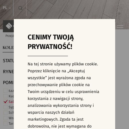
PL
CENIMY TWOJĄ
Przejdź do strony głównej
Kolekcje
PRYWATNOŚĆ!
KOLEKCJE
WYSZUKIWARKA PŁYTEK
STATUS
Na tej stronie używamy plików cookie.
Poprzez kliknięcie na „Akceptuj
RYNEK
wszystkie” jest wyrażona zgoda na
POMIESZCZENIE
przechowywanie plików cookie na
Łazienka
Twoim urządzeniu w celu usprawnienia
Kuchnia
korzystania z nawigacji strony,
Salon i hol
analizowania wykorzystania strony i
Sypialnia
wsparcia naszych działań
Schody
Wnętrza komercyjne
marketingowych. Zgoda ta jest
Taras i ogród
dobrowolna, nie jest wymagana do