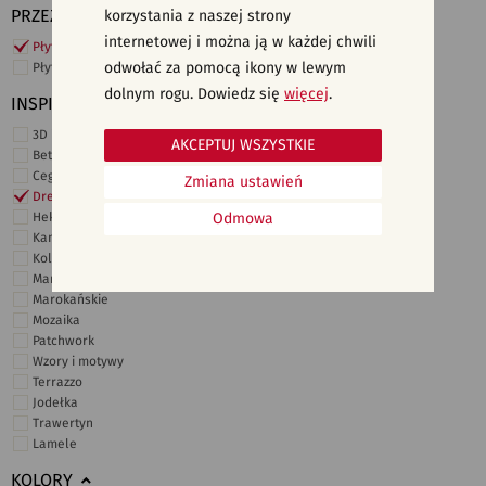
PRZEZNACZENIE
korzystania z naszej strony
internetowej i można ją w każdej chwili
Płytki ścienne
odwołać za pomocą ikony w lewym
Płytki podłogowe
dolnym rogu. Dowiedz się
więcej
.
INSPIRACJE
3D i struktury
AKCEPTUJ WSZYSTKIE
Beton
Cegiełki
Zmiana ustawień
Drewno
Heksagonalne
Odmowa
Kamień
Kolor
Marmur
Marokańskie
Mozaika
Patchwork
Wzory i motywy
Terrazzo
Jodełka
Trawertyn
Lamele
KOLORY