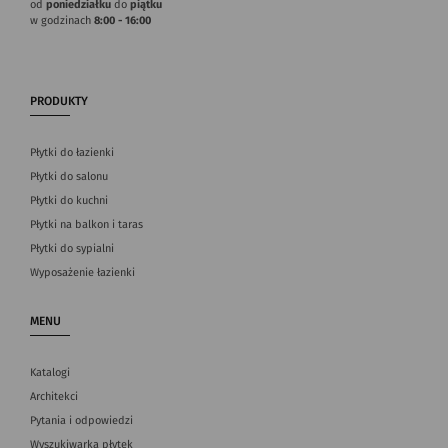
od
poniedziałku
do
piątku
w godzinach
8:00 - 16:00
PRODUKTY
Płytki do łazienki
Płytki do salonu
Płytki do kuchni
Płytki na balkon i taras
Płytki do sypialni
Wyposażenie łazienki
MENU
Katalogi
Architekci
Pytania i odpowiedzi
Wyszukiwarka płytek