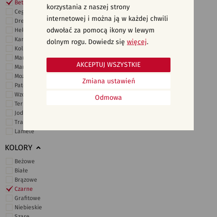
Beton
korzystania z naszej strony
Cegiełki
internetowej i można ją w każdej chwili
Drewno
odwołać za pomocą ikony w lewym
Heksagonalne
Kamień
dolnym rogu. Dowiedz się
więcej
.
Kolor
Marmur
AKCEPTUJ WSZYSTKIE
Marokańskie
Mozaika
Zmiana ustawień
Patchwork
Wzory i motywy
Odmowa
Terrazzo
Jodełka
Trawertyn
Lamele
KOLORY
Beżowe
Białe
Brązowe
Czarne
Grafitowe
Niebieskie
Szare