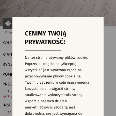
PL
CENIMY TWOJĄ
Przejdź do strony głównej
Kolekcje
PRYWATNOŚĆ!
KOLEKCJE
WYSZUKIWARKA PŁYTEK
STATUS
Na tej stronie używamy plików cookie.
Poprzez kliknięcie na „Akceptuj
RYNEK
wszystkie” jest wyrażona zgoda na
POMIESZCZENIE
przechowywanie plików cookie na
Twoim urządzeniu w celu usprawnienia
PRZEZNACZENIE
korzystania z nawigacji strony,
Płytki ścienne
analizowania wykorzystania strony i
Płytki podłogowe
wsparcia naszych działań
INSPIRACJE
marketingowych. Zgoda ta jest
3D i struktury
dobrowolna, nie jest wymagana do