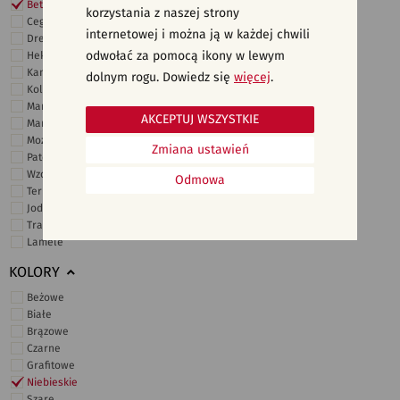
Beton
korzystania z naszej strony
Cegiełki
internetowej i można ją w każdej chwili
Drewno
odwołać za pomocą ikony w lewym
Heksagonalne
Kamień
dolnym rogu. Dowiedz się
więcej
.
Kolor
Marmur
AKCEPTUJ WSZYSTKIE
Marokańskie
Mozaika
Zmiana ustawień
Patchwork
Wzory i motywy
Odmowa
Terrazzo
Jodełka
Trawertyn
Lamele
KOLORY
Beżowe
Białe
Brązowe
Czarne
Grafitowe
Niebieskie
Szare