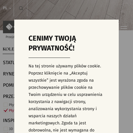
PL
CENIMY TWOJĄ
Przejdź do strony głównej
Kolekcje
PRYWATNOŚĆ!
KOLEKCJE
WYSZUKIWARKA PŁYTEK
STATUS
Na tej stronie używamy plików cookie.
Poprzez kliknięcie na „Akceptuj
RYNEK
wszystkie” jest wyrażona zgoda na
POMIESZCZENIE
przechowywanie plików cookie na
Twoim urządzeniu w celu usprawnienia
PRZEZNACZENIE
korzystania z nawigacji strony,
Płytki ścienne
analizowania wykorzystania strony i
Płytki podłogowe
wsparcia naszych działań
INSPIRACJE
marketingowych. Zgoda ta jest
3D i struktury
dobrowolna, nie jest wymagana do