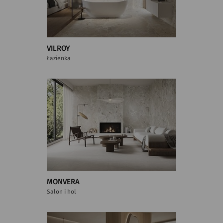
VILROY
Łazienka
MONVERA
Salon i hol