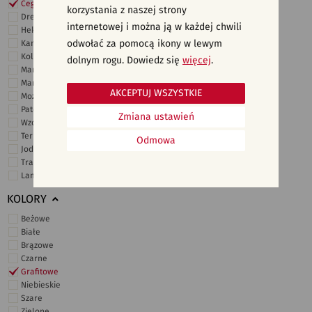
Cegiełki
korzystania z naszej strony
Drewno
internetowej i można ją w każdej chwili
Heksagonalne
odwołać za pomocą ikony w lewym
Kamień
Kolor
dolnym rogu. Dowiedz się
więcej
.
Marmur
Marokańskie
AKCEPTUJ WSZYSTKIE
Mozaika
Patchwork
Zmiana ustawień
Wzory i motywy
Terrazzo
Odmowa
Jodełka
Trawertyn
Lamele
KOLORY
Beżowe
Białe
Brązowe
Czarne
Grafitowe
Niebieskie
Szare
Zielone