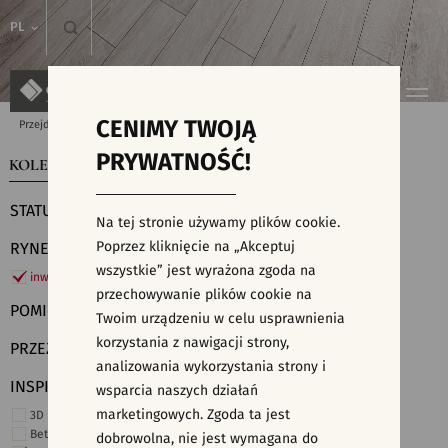
PL
CENIMY TWOJĄ
Przejdź do strony głównej
Kolekcje
PRYWATNOŚĆ!
KOLEKCJE
WYSZUKIWARKA PŁYTEK
STATUS
Na tej stronie używamy plików cookie.
Poprzez kliknięcie na „Akceptuj
RYNEK
wszystkie” jest wyrażona zgoda na
inwestycje
przechowywanie plików cookie na
POMIESZCZENIE
Twoim urządzeniu w celu usprawnienia
korzystania z nawigacji strony,
PRZEZNACZENIE
analizowania wykorzystania strony i
INSPIRACJE
wsparcia naszych działań
marketingowych. Zgoda ta jest
3D i struktury
Beton
dobrowolna, nie jest wymagana do