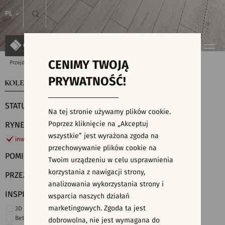
PL
CENIMY TWOJĄ
Przejdź do strony głównej
Kolekcje
PRYWATNOŚĆ!
KOLEKCJE
WYSZUKIWARKA PŁYTEK
STATUS
Na tej stronie używamy plików cookie.
Poprzez kliknięcie na „Akceptuj
RYNEK
wszystkie” jest wyrażona zgoda na
inwestycje
przechowywanie plików cookie na
POMIESZCZENIE
Twoim urządzeniu w celu usprawnienia
korzystania z nawigacji strony,
PRZEZNACZENIE
analizowania wykorzystania strony i
INSPIRACJE
wsparcia naszych działań
marketingowych. Zgoda ta jest
3D i struktury
Beton
dobrowolna, nie jest wymagana do