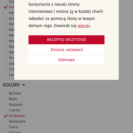
Cegiełki
korzystania z naszej strony
Drewno
internetowej i można ją w każdej chwili
Heksagonalne
odwołać za pomocą ikony w lewym
Kamień
Kolor
dolnym rogu. Dowiedz się
więcej
.
Marmur
Marokańskie
AKCEPTUJ WSZYSTKIE
Mozaika
Patchwork
Zmiana ustawień
Wzory i motywy
Terrazzo
Odmowa
Jodełka
Trawertyn
Lamele
KOLORY
Beżowe
Białe
Brązowe
Czarne
Grafitowe
Niebieskie
Szare
Zielone