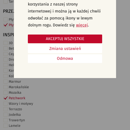
Taras i ogród
korzystania z naszej strony
PRZEZNACZENIE
internetowej i można ją w każdej chwili
odwołać za pomocą ikony w lewym
Płytki ścienne
dolnym rogu. Dowiedz się
więcej
.
Płytki podłogowe
INSPIRACJE
AKCEPTUJ WSZYSTKIE
3D i struktury
Zmiana ustawień
Beton
Cegiełki
Odmowa
Drewno
Heksagonalne
Kamień
Kolor
Marmur
Marokańskie
Mozaika
Patchwork
Wzory i motywy
Terrazzo
Jodełka
Trawertyn
Lamele