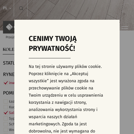
PL
CENIMY TWOJĄ
Przejdź do strony głównej
Kolekcje
PRYWATNOŚĆ!
KOLEKCJE
WYSZUKIWARKA PŁYTEK
STATUS
Na tej stronie używamy plików cookie.
Poprzez kliknięcie na „Akceptuj
RYNEK
wszystkie” jest wyrażona zgoda na
inwestycje
przechowywanie plików cookie na
POMIESZCZENIE
Twoim urządzeniu w celu usprawnienia
Łazienka
korzystania z nawigacji strony,
Kuchnia
analizowania wykorzystania strony i
Salon i hol
wsparcia naszych działań
Sypialnia
marketingowych. Zgoda ta jest
Schody
Wnętrza komercyjne
dobrowolna, nie jest wymagana do