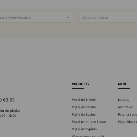
PRODUKTY
MENU
0 63 63
Płytki do łazienki
Katalogi
Płytki do salonu
Architekci
łku
do
piątku
Płytki do kuchni
Pytania i od
8:00 - 16:00
Płytki na balkon i taras
Wyszukiwark
Płytki do sypialni
Wyposażenie łazienki