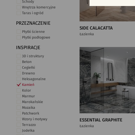
Schody
Wnętrza komercyjne
Taras i ogród
PRZEZNACZENIE
SIDE CALACATTA
Płytki ścienne
Łazienka
Płytki podłogowe
INSPIRACJE
3D i struktury
Beton
Cegiełki
Drewno
Heksagonalne
Kamień
Kolor
Marmur
Marokańskie
Mozaika
Patchwork
Wzory i motywy
ESSENTIAL GRAPHITE
Terrazzo
Łazienka
Jodełka