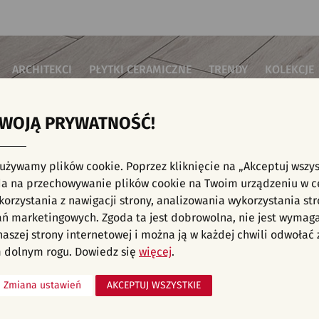
ARCHITEKCI
PŁYTKI CERAMICZNE
TRENDY
KOLEKCJE
TWOJĄ PRYWATNOŚĆ!
i do salonu
Płytki podłogowe
Płytki 3D/Struktury
Płytki mozai
Płytki betonowe
Płytki patch
i do sypialni
Płytki ścienne
 używamy plików cookie. Poprzez kliknięcie na „Akceptuj wszys
Płytki cegiełki
Płytki rekty
i kuchenne
NE, KAFELKI - NOWOŚCI, KAMIEŃ, GRAFITO
a na przechowywanie plików cookie na Twoim urządzeniu w c
Płytki drewnopodobne
Płytki we wz
i łazienkowe
orzystania z nawigacji strony, analizowania wykorzystania str
Płytki heksagonalne
i na schody
Płytki jodełka
ań marketingowych. Zgoda ta jest dobrowolna, nie jest wymag
Płytki kamienne
i na taras
 naszej strony internetowej i można ją w każdej chwili odwoła
Płytki kolorowe
za komercyjne
 dolnym rogu. Dowiedz się
więcej
.
Płytki marmurowe
Zmiana ustawień
AKCEPTUJ WSZYSTKIE