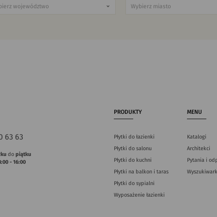
PRODUKTY
MENU
0 63 63
Płytki do łazienki
Katalogi
Płytki do salonu
Architekci
łku
do
piątku
Płytki do kuchni
Pytania i od
8:00 - 16:00
Płytki na balkon i taras
Wyszukiwark
Płytki do sypialni
Wyposażenie łazienki