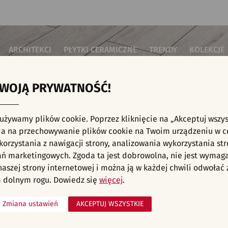
ARCHITEKCI
PŁYTKI CERAMICZNE
TRENDY
KOLEKCJE
TWOJĄ PRYWATNOŚĆ!
i do salonu
Płytki podłogowe
Płytki 3D/Struktury
Płytki mozai
Płytki betonowe
Płytki patch
i do sypialni
Płytki ścienne
 używamy plików cookie. Poprzez kliknięcie na „Akceptuj wszys
Płytki cegiełki
Płytki rekty
i kuchenne
NE, KAFELKI - NOWOŚCI, KUCHNIA, PŁYTKI
a na przechowywanie plików cookie na Twoim urządzeniu w c
Płytki drewnopodobne
Płytki we wz
i łazienkowe
orzystania z nawigacji strony, analizowania wykorzystania str
Płytki heksagonalne
i na schody
Płytki jodełka
ań marketingowych. Zgoda ta jest dobrowolna, nie jest wymag
Płytki kamienne
i na taras
 naszej strony internetowej i można ją w każdej chwili odwoła
Płytki kolorowe
za komercyjne
 dolnym rogu. Dowiedz się
więcej
.
Płytki marmurowe
Zmiana ustawień
AKCEPTUJ WSZYSTKIE