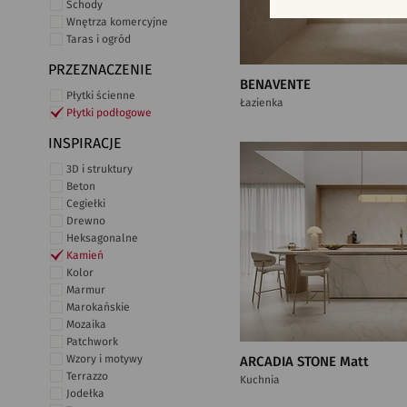
Schody
Wnętrza komercyjne
Taras i ogród
PRZEZNACZENIE
BENAVENTE
Płytki ścienne
Łazienka
Płytki podłogowe
INSPIRACJE
3D i struktury
Beton
Cegiełki
Drewno
Heksagonalne
Kamień
Kolor
Marmur
Marokańskie
Mozaika
Patchwork
Wzory i motywy
ARCADIA STONE Matt
Terrazzo
Kuchnia
Jodełka