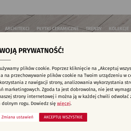
ARCHITEKCI
PŁYTKI CERAMICZNE
TRENDY
KOLEKCJE
TWOJĄ PRYWATNOŚĆ!
i do salonu
Płytki podłogowe
Płytki 3D/Struktury
Płytki mozai
Płytki betonowe
Płytki patch
i do sypialni
Płytki ścienne
 używamy plików cookie. Poprzez kliknięcie na „Akceptuj wszys
Płytki cegiełki
Płytki rekty
i kuchenne
NE, KAFELKI - NOWOŚCI, PŁYTKI PODŁOGOW
a na przechowywanie plików cookie na Twoim urządzeniu w c
Płytki drewnopodobne
Płytki we wz
i łazienkowe
orzystania z nawigacji strony, analizowania wykorzystania str
Płytki heksagonalne
i na schody
Płytki jodełka
ań marketingowych. Zgoda ta jest dobrowolna, nie jest wymag
Płytki kamienne
i na taras
 naszej strony internetowej i można ją w każdej chwili odwoła
Płytki kolorowe
za komercyjne
 dolnym rogu. Dowiedz się
więcej
.
Płytki marmurowe
Zmiana ustawień
AKCEPTUJ WSZYSTKIE