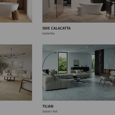
SIDE CALACATTA
Łazienka
TILIAN
Salon i hol