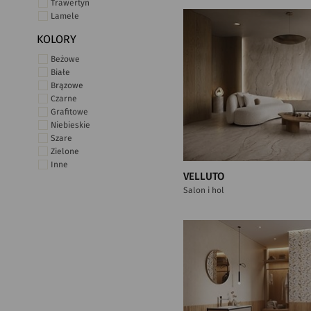
Trawertyn
Lamele
KOLORY
Beżowe
Białe
Brązowe
Czarne
Grafitowe
Niebieskie
Szare
Zielone
Inne
VELLUTO
Salon i hol