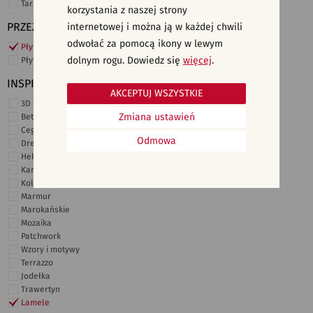
Taras i ogród
korzystania z naszej strony
PRZEZNACZENIE
internetowej i można ją w każdej chwili
odwołać za pomocą ikony w lewym
Płytki ścienne
dolnym rogu. Dowiedz się
więcej
.
Płytki podłogowe
INSPIRACJE
AKCEPTUJ WSZYSTKIE
3D i struktury
Zmiana ustawień
Beton
Cegiełki
Odmowa
Drewno
Heksagonalne
Kamień
Kolor
Marmur
Marokańskie
Mozaika
Patchwork
Wzory i motywy
Terrazzo
Jodełka
Trawertyn
Lamele