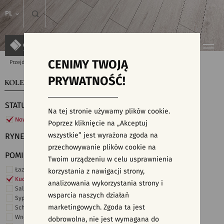
PL
CENIMY TWOJĄ
Przejdź do strony głównej
Kolekcje
PRYWATNOŚĆ!
KOLEKCJE
WYSZUKIWARKA PŁYTEK
STATUS
Na tej stronie używamy plików cookie.
Nowości
Poprzez kliknięcie na „Akceptuj
wszystkie” jest wyrażona zgoda na
RYNEK
przechowywanie plików cookie na
POMIESZCZENIE
Twoim urządzeniu w celu usprawnienia
Łazienka
korzystania z nawigacji strony,
Kuchnia
analizowania wykorzystania strony i
Salon i hol
wsparcia naszych działań
Sypialnia
marketingowych. Zgoda ta jest
Schody
Wnętrza komercyjne
dobrowolna, nie jest wymagana do