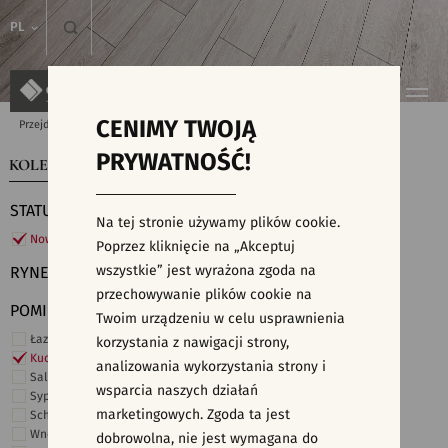
PL
CENIMY TWOJĄ
Przejdź do strony głównej
Kolekcje
PRYWATNOŚĆ!
KOLEKCJE
WYSZUKIWARKA PŁYTEK
STATUS
Na tej stronie używamy plików cookie.
Nowości
Poprzez kliknięcie na „Akceptuj
wszystkie” jest wyrażona zgoda na
RYNEK
przechowywanie plików cookie na
POMIESZCZENIE
Twoim urządzeniu w celu usprawnienia
Łazienka
korzystania z nawigacji strony,
Kuchnia
analizowania wykorzystania strony i
Salon i hol
wsparcia naszych działań
Sypialnia
marketingowych. Zgoda ta jest
Schody
Wnętrza komercyjne
dobrowolna, nie jest wymagana do