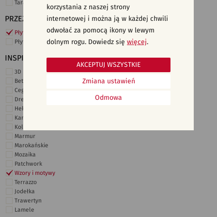
Taras i ogród
korzystania z naszej strony
PRZEZNACZENIE
internetowej i można ją w każdej chwili
odwołać za pomocą ikony w lewym
Płytki ścienne
dolnym rogu. Dowiedz się
więcej
.
Płytki podłogowe
INSPIRACJE
AKCEPTUJ WSZYSTKIE
3D i struktury
Zmiana ustawień
Beton
Cegiełki
Odmowa
Drewno
Heksagonalne
Kamień
Kolor
Marmur
Marokańskie
Mozaika
Patchwork
Wzory i motywy
Terrazzo
Jodełka
Trawertyn
Lamele