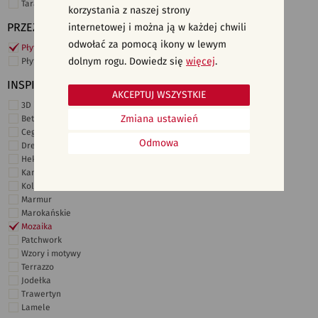
Taras i ogród
korzystania z naszej strony
PRZEZNACZENIE
internetowej i można ją w każdej chwili
odwołać za pomocą ikony w lewym
Płytki ścienne
dolnym rogu. Dowiedz się
więcej
.
Płytki podłogowe
INSPIRACJE
AKCEPTUJ WSZYSTKIE
3D i struktury
Zmiana ustawień
Beton
Cegiełki
Odmowa
Drewno
Heksagonalne
Kamień
Kolor
Marmur
Marokańskie
Mozaika
Patchwork
Wzory i motywy
Terrazzo
Jodełka
Trawertyn
Lamele