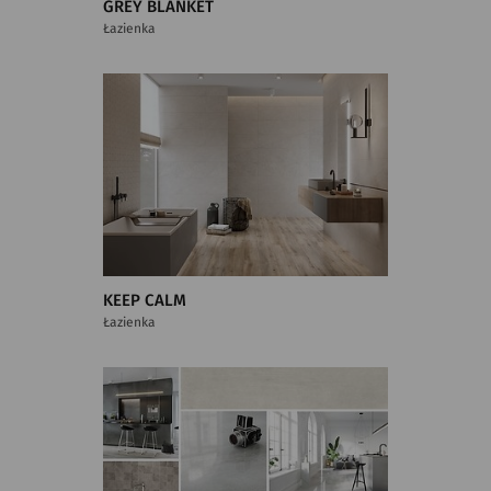
GREY BLANKET
Łazienka
KEEP CALM
Łazienka