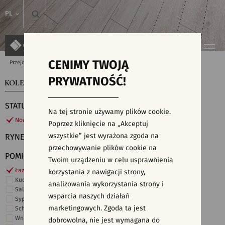
PL
CENIMY TWOJĄ
Przejdź do strony głównej
Kolekcje
PRYWATNOŚĆ!
KOLEKCJE
WYSZUKIWARKA PŁYTEK
STATUS
Na tej stronie używamy plików cookie.
Nowości
Poprzez kliknięcie na „Akceptuj
wszystkie” jest wyrażona zgoda na
RYNEK
przechowywanie plików cookie na
POMIESZCZENIE
Twoim urządzeniu w celu usprawnienia
Łazienka
korzystania z nawigacji strony,
Kuchnia
analizowania wykorzystania strony i
Salon i hol
wsparcia naszych działań
Sypialnia
marketingowych. Zgoda ta jest
Schody
Wnętrza komercyjne
dobrowolna, nie jest wymagana do