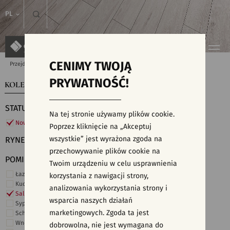
PL
CENIMY TWOJĄ
Przejdź do strony głównej
Kolekcje
PRYWATNOŚĆ!
KOLEKCJE
WYSZUKIWARKA PŁYTEK
STATUS
Na tej stronie używamy plików cookie.
Nowości
Poprzez kliknięcie na „Akceptuj
wszystkie” jest wyrażona zgoda na
RYNEK
przechowywanie plików cookie na
POMIESZCZENIE
Twoim urządzeniu w celu usprawnienia
Łazienka
korzystania z nawigacji strony,
Kuchnia
analizowania wykorzystania strony i
Salon i hol
wsparcia naszych działań
Sypialnia
marketingowych. Zgoda ta jest
Schody
Wnętrza komercyjne
dobrowolna, nie jest wymagana do