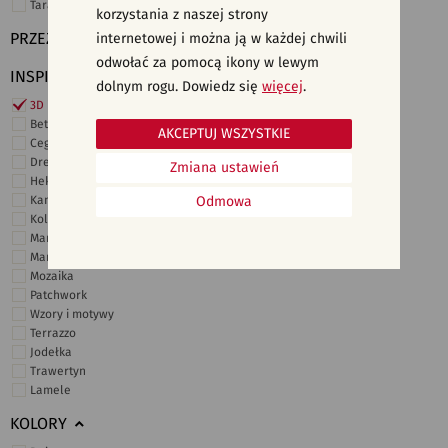
Taras i ogród
korzystania z naszej strony
PRZEZNACZENIE
internetowej i można ją w każdej chwili
odwołać za pomocą ikony w lewym
INSPIRACJE
dolnym rogu. Dowiedz się
więcej
.
3D i struktury
Beton
AKCEPTUJ WSZYSTKIE
Cegiełki
Drewno
Zmiana ustawień
Heksagonalne
Kamień
Odmowa
Kolor
Marmur
Marokańskie
Mozaika
Patchwork
Wzory i motywy
Terrazzo
Jodełka
Trawertyn
Lamele
KOLORY