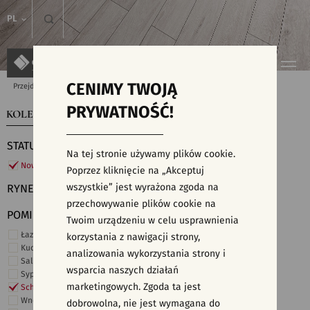
PL
CENIMY TWOJĄ
Przejdź do strony głównej
Kolekcje
PRYWATNOŚĆ!
KOLEKCJE
WYSZUKIWARKA PŁYTEK
STATUS
Na tej stronie używamy plików cookie.
Nowości
Poprzez kliknięcie na „Akceptuj
wszystkie” jest wyrażona zgoda na
RYNEK
przechowywanie plików cookie na
POMIESZCZENIE
Twoim urządzeniu w celu usprawnienia
Łazienka
korzystania z nawigacji strony,
Kuchnia
analizowania wykorzystania strony i
Salon i hol
wsparcia naszych działań
Sypialnia
marketingowych. Zgoda ta jest
Schody
Wnętrza komercyjne
dobrowolna, nie jest wymagana do