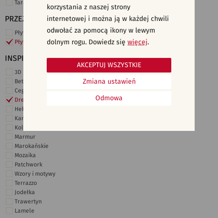
Taras i ogród
korzystania z naszej strony
PRZEZNACZENIE
internetowej i można ją w każdej chwili
odwołać za pomocą ikony w lewym
Płytki ścienne
dolnym rogu. Dowiedz się
więcej
.
Płytki podłogowe
INSPIRACJE
AKCEPTUJ WSZYSTKIE
3D i struktury
Zmiana ustawień
Beton
Cegiełki
Odmowa
Drewno
Heksagonalne
Kamień
Kolor
Marmur
Marokańskie
Mozaika
Patchwork
Wzory i motywy
Terrazzo
Jodełka
Trawertyn
Lamele