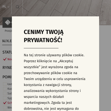
PL
CENIMY TWOJĄ
Przejdź do strony głównej
Kolekcje
PRYWATNOŚĆ!
KOLEKCJE
WYSZUKIWARKA PŁYTEK
STATUS
Na tej stronie używamy plików cookie.
Nowości
Poprzez kliknięcie na „Akceptuj
wszystkie” jest wyrażona zgoda na
RYNEK
przechowywanie plików cookie na
POMIESZCZENIE
Twoim urządzeniu w celu usprawnienia
Łazienka
korzystania z nawigacji strony,
Kuchnia
analizowania wykorzystania strony i
Salon i hol
wsparcia naszych działań
Sypialnia
marketingowych. Zgoda ta jest
Schody
Wnętrza komercyjne
dobrowolna, nie jest wymagana do