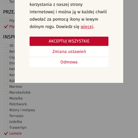
Taras i ogród
korzystania z naszej strony
PRZEZNACZENIE
internetowej i można ją w każdej chwili
odwołać za pomocą ikony w lewym
Płytki ścienne
dolnym rogu. Dowiedz się
więcej
.
Płytki podłogowe
INSPIRACJE
AKCEPTUJ WSZYSTKIE
3D i struktury
Zmiana ustawień
Beton
Cegiełki
Odmowa
Drewno
Heksagonalne
Kamień
Kolor
Marmur
Marokańskie
Mozaika
Patchwork
Wzory i motywy
Terrazzo
Jodełka
Trawertyn
Lamele