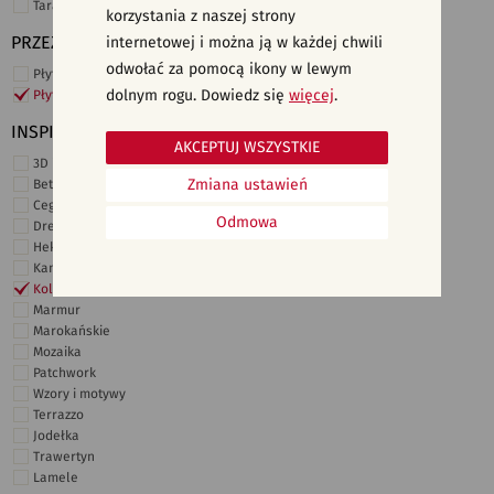
Taras i ogród
korzystania z naszej strony
PRZEZNACZENIE
internetowej i można ją w każdej chwili
odwołać za pomocą ikony w lewym
Płytki ścienne
dolnym rogu. Dowiedz się
więcej
.
Płytki podłogowe
INSPIRACJE
AKCEPTUJ WSZYSTKIE
3D i struktury
Zmiana ustawień
Beton
Cegiełki
Odmowa
Drewno
Heksagonalne
Kamień
Kolor
Marmur
Marokańskie
Mozaika
Patchwork
Wzory i motywy
Terrazzo
Jodełka
Trawertyn
Lamele