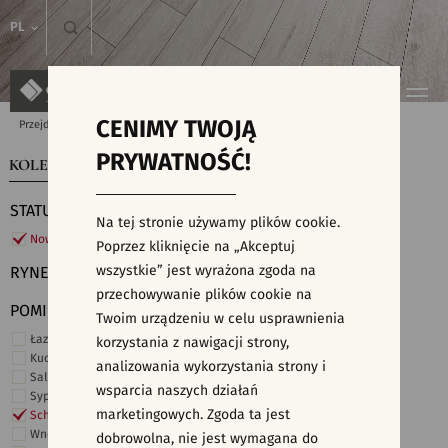
PL
CENIMY TWOJĄ
Przejdź do strony głównej
Kolekcje
PRYWATNOŚĆ!
KOLEKCJE
WYSZUKIWARKA PŁYTEK
STATUS
Na tej stronie używamy plików cookie.
Nowości
Poprzez kliknięcie na „Akceptuj
wszystkie” jest wyrażona zgoda na
RYNEK
przechowywanie plików cookie na
POMIESZCZENIE
Twoim urządzeniu w celu usprawnienia
Łazienka
korzystania z nawigacji strony,
Kuchnia
analizowania wykorzystania strony i
Salon i hol
wsparcia naszych działań
Sypialnia
marketingowych. Zgoda ta jest
Schody
Wnętrza komercyjne
dobrowolna, nie jest wymagana do