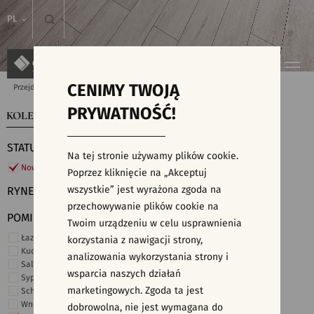
PL
CENIMY TWOJĄ
Przejdź do strony głównej
Kolekcje
PRYWATNOŚĆ!
KOLEKCJE
WYSZUKIWARKA PŁYTEK
STATUS
Na tej stronie używamy plików cookie.
Nowości
Poprzez kliknięcie na „Akceptuj
wszystkie” jest wyrażona zgoda na
RYNEK
przechowywanie plików cookie na
POMIESZCZENIE
Twoim urządzeniu w celu usprawnienia
Łazienka
korzystania z nawigacji strony,
Kuchnia
analizowania wykorzystania strony i
Salon i hol
wsparcia naszych działań
Sypialnia
marketingowych. Zgoda ta jest
Schody
Wnętrza komercyjne
dobrowolna, nie jest wymagana do