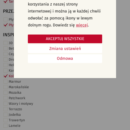
Taras i ogród
korzystania z naszej strony
PRZEZNACZENIE
internetowej i można ją w każdej chwili
odwołać za pomocą ikony w lewym
Płytki ścienne
dolnym rogu. Dowiedz się
więcej
.
Płytki podłogowe
INSPIRACJE
AKCEPTUJ WSZYSTKIE
3D i struktury
Zmiana ustawień
Beton
Cegiełki
Odmowa
Drewno
Heksagonalne
Kamień
Kolor
Marmur
Marokańskie
Mozaika
Patchwork
Wzory i motywy
Terrazzo
Jodełka
Trawertyn
Lamele