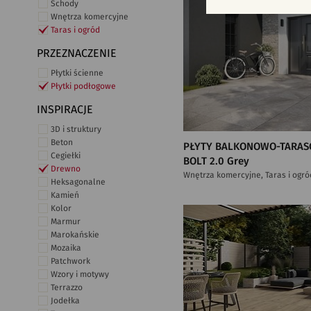
Schody
Wnętrza komercyjne
Taras i ogród
PRZEZNACZENIE
Płytki ścienne
Płytki podłogowe
INSPIRACJE
3D i struktury
Beton
PŁYTY BALKONOWO-TARAS
Cegiełki
BOLT 2.0 Grey
Drewno
Wnętrza komercyjne, Taras i ogró
Heksagonalne
Kamień
Kolor
Marmur
Marokańskie
Mozaika
Patchwork
Wzory i motywy
Terrazzo
Jodełka