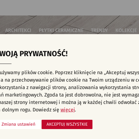
ARCHITEKCI
PŁYTKI CERAMICZNE
TRENDY
KOLEKCJE
TWOJĄ PRYWATNOŚĆ!
i do salonu
Płytki podłogowe
Płytki 3D/Struktury
Płytki mozai
Płytki betonowe
Płytki patch
i do sypialni
Płytki ścienne
 używamy plików cookie. Poprzez kliknięcie na „Akceptuj wszys
Płytki cegiełki
Płytki rekty
i kuchenne
NE, KAFELKI - NOWOŚCI, TARAS I OGRÓD, 
a na przechowywanie plików cookie na Twoim urządzeniu w c
Płytki drewnopodobne
Płytki we wz
i łazienkowe
orzystania z nawigacji strony, analizowania wykorzystania str
Płytki heksagonalne
i na schody
Płytki jodełka
ań marketingowych. Zgoda ta jest dobrowolna, nie jest wymag
Płytki kamienne
i na taras
 naszej strony internetowej i można ją w każdej chwili odwoła
liśmy aranżacji spełniających wybrane filtry. Przejdź do pełnej
oferty p
Płytki kolorowe
za komercyjne
 dolnym rogu. Dowiedz się
więcej
.
Płytki marmurowe
Zmiana ustawień
AKCEPTUJ WSZYSTKIE