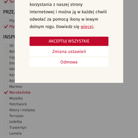
Taras i ogród
korzystania z naszej strony
PRZEZNACZENIE
internetowej i można ją w każdej chwili
odwołać za pomocą ikony w lewym
Płytki ścienne
dolnym rogu. Dowiedz się
więcej
.
Płytki podłogowe
INSPIRACJE
AKCEPTUJ WSZYSTKIE
3D i struktury
Zmiana ustawień
Beton
Cegiełki
Odmowa
Drewno
Heksagonalne
Kamień
Kolor
Marmur
Marokańskie
Mozaika
Patchwork
Wzory i motywy
Terrazzo
Jodełka
Trawertyn
Lamele