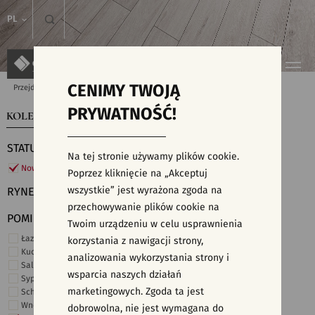
PL
CENIMY TWOJĄ
Przejdź do strony głównej
Kolekcje
PRYWATNOŚĆ!
KOLEKCJE
WYSZUKIWARKA PŁYTEK
STATUS
Na tej stronie używamy plików cookie.
Nowości
Poprzez kliknięcie na „Akceptuj
wszystkie” jest wyrażona zgoda na
RYNEK
przechowywanie plików cookie na
POMIESZCZENIE
Twoim urządzeniu w celu usprawnienia
Łazienka
korzystania z nawigacji strony,
Kuchnia
analizowania wykorzystania strony i
Salon i hol
wsparcia naszych działań
Sypialnia
marketingowych. Zgoda ta jest
Schody
Wnętrza komercyjne
dobrowolna, nie jest wymagana do