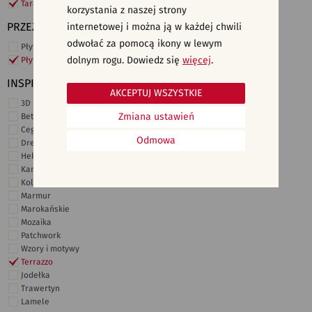
Taras i ogród
korzystania z naszej strony
PRZEZNACZENIE
internetowej i można ją w każdej chwili
odwołać za pomocą ikony w lewym
Płytki ścienne
dolnym rogu. Dowiedz się
więcej
.
Płytki podłogowe
INSPIRACJE
AKCEPTUJ WSZYSTKIE
3D i struktury
Zmiana ustawień
Beton
Cegiełki
Odmowa
Drewno
Heksagonalne
Kamień
Kolor
Marmur
Marokańskie
Mozaika
Patchwork
Wzory i motywy
Terrazzo
Jodełka
Trawertyn
Lamele