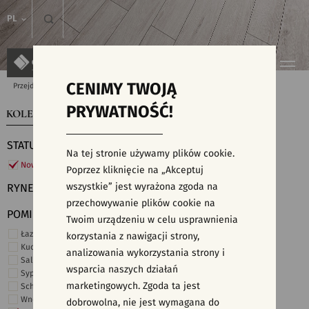
PL
CENIMY TWOJĄ
Przejdź do strony głównej
Kolekcje
PRYWATNOŚĆ!
KOLEKCJE
WYSZUKIWARKA PŁYTEK
STATUS
Na tej stronie używamy plików cookie.
Nowości
Poprzez kliknięcie na „Akceptuj
wszystkie” jest wyrażona zgoda na
RYNEK
przechowywanie plików cookie na
POMIESZCZENIE
Twoim urządzeniu w celu usprawnienia
Łazienka
korzystania z nawigacji strony,
Kuchnia
analizowania wykorzystania strony i
Salon i hol
wsparcia naszych działań
Sypialnia
marketingowych. Zgoda ta jest
Schody
Wnętrza komercyjne
dobrowolna, nie jest wymagana do