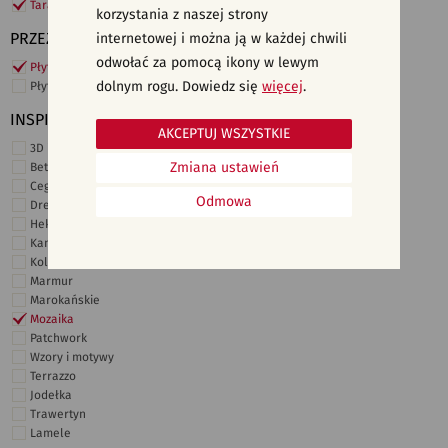
Taras i ogród
korzystania z naszej strony
PRZEZNACZENIE
internetowej i można ją w każdej chwili
odwołać za pomocą ikony w lewym
Płytki ścienne
dolnym rogu. Dowiedz się
więcej
.
Płytki podłogowe
INSPIRACJE
AKCEPTUJ WSZYSTKIE
3D i struktury
Zmiana ustawień
Beton
Cegiełki
Odmowa
Drewno
Heksagonalne
Kamień
Kolor
Marmur
Marokańskie
Mozaika
Patchwork
Wzory i motywy
Terrazzo
Jodełka
Trawertyn
Lamele