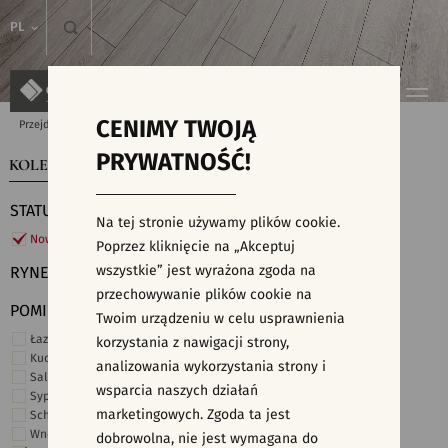
PL
CENIMY TWOJĄ
Przejdź do strony głównej
Kolekcje
PRYWATNOŚĆ!
KOLEKCJE
WYSZUKIWARKA PŁYTEK
STATUS
Na tej stronie używamy plików cookie.
Nowości
Poprzez kliknięcie na „Akceptuj
wszystkie” jest wyrażona zgoda na
RYNEK
przechowywanie plików cookie na
POMIESZCZENIE
Twoim urządzeniu w celu usprawnienia
Łazienka
korzystania z nawigacji strony,
Kuchnia
analizowania wykorzystania strony i
Salon i hol
wsparcia naszych działań
Sypialnia
marketingowych. Zgoda ta jest
Schody
Wnętrza komercyjne
dobrowolna, nie jest wymagana do