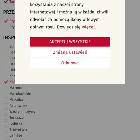
Taras i ogród
korzystania z naszej strony
PRZEZNACZENIE
internetowej i można ją w każdej chwili
odwołać za pomocą ikony w lewym
Płytki ścienne
dolnym rogu. Dowiedz się
więcej
.
Płytki podłogowe
INSPIRACJE
AKCEPTUJ WSZYSTKIE
3D i struktury
Zmiana ustawień
Beton
Cegiełki
Odmowa
Drewno
Heksagonalne
Kamień
Kolor
Marmur
Marokańskie
Mozaika
Patchwork
Wzory i motywy
Terrazzo
Jodełka
Trawertyn
Lamele