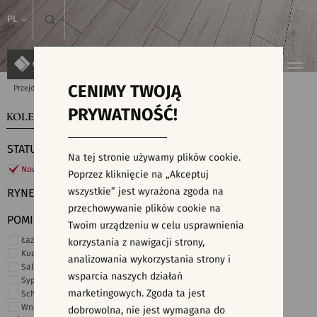
PL
CENIMY TWOJĄ
Przejdź do strony głównej
Kolekcje
PRYWATNOŚĆ!
KOLEKCJE
WYSZUKIWARKA PŁYTEK
STATUS
Na tej stronie używamy plików cookie.
Nowości
Poprzez kliknięcie na „Akceptuj
wszystkie” jest wyrażona zgoda na
RYNEK
przechowywanie plików cookie na
POMIESZCZENIE
Twoim urządzeniu w celu usprawnienia
Łazienka
korzystania z nawigacji strony,
Kuchnia
analizowania wykorzystania strony i
Salon i hol
wsparcia naszych działań
Sypialnia
marketingowych. Zgoda ta jest
Schody
Wnętrza komercyjne
dobrowolna, nie jest wymagana do