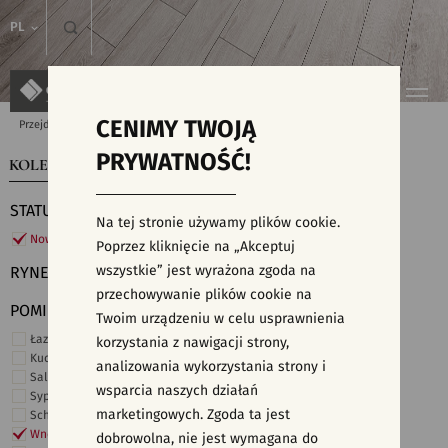
PL
CENIMY TWOJĄ
Przejdź do strony głównej
Kolekcje
PRYWATNOŚĆ!
KOLEKCJE
WYSZUKIWARKA PŁYTEK
STATUS
Na tej stronie używamy plików cookie.
Nowości
Poprzez kliknięcie na „Akceptuj
wszystkie” jest wyrażona zgoda na
RYNEK
przechowywanie plików cookie na
POMIESZCZENIE
Twoim urządzeniu w celu usprawnienia
Łazienka
korzystania z nawigacji strony,
Kuchnia
analizowania wykorzystania strony i
Salon i hol
wsparcia naszych działań
Sypialnia
marketingowych. Zgoda ta jest
Schody
Wnętrza komercyjne
dobrowolna, nie jest wymagana do