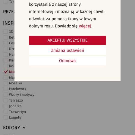
Taras i ogród
korzystania z naszej strony
PRZEZNACZENIE
internetowej i można ją w każdej chwili
odwołać za pomocą ikony w lewym
INSPIRACJE
dolnym rogu. Dowiedz się
więcej
.
3D i struktury
Beton
AKCEPTUJ WSZYSTKIE
Cegiełki
Drewno
Zmiana ustawień
Heksagonalne
Kamień
Odmowa
Kolor
Marmur
Marokańskie
Mozaika
Patchwork
Wzory i motywy
Terrazzo
Jodełka
Trawertyn
Lamele
KOLORY