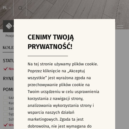
PL
CENIMY TWOJĄ
Przejdź do strony głównej
Kolekcje
PRYWATNOŚĆ!
KOLEKCJE
WYSZUKIWARKA PŁYTEK
STATUS
Na tej stronie używamy plików cookie.
Nowości
Poprzez kliknięcie na „Akceptuj
wszystkie” jest wyrażona zgoda na
RYNEK
przechowywanie plików cookie na
POMIESZCZENIE
Twoim urządzeniu w celu usprawnienia
Łazienka
korzystania z nawigacji strony,
Kuchnia
analizowania wykorzystania strony i
Salon i hol
wsparcia naszych działań
Sypialnia
marketingowych. Zgoda ta jest
Schody
Wnętrza komercyjne
dobrowolna, nie jest wymagana do