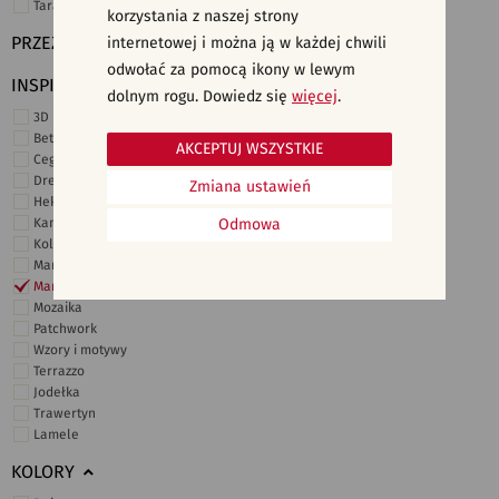
Taras i ogród
korzystania z naszej strony
PRZEZNACZENIE
internetowej i można ją w każdej chwili
odwołać za pomocą ikony w lewym
INSPIRACJE
dolnym rogu. Dowiedz się
więcej
.
3D i struktury
Beton
AKCEPTUJ WSZYSTKIE
Cegiełki
Drewno
Zmiana ustawień
Heksagonalne
Kamień
Odmowa
Kolor
Marmur
Marokańskie
Mozaika
Patchwork
Wzory i motywy
Terrazzo
Jodełka
Trawertyn
Lamele
KOLORY