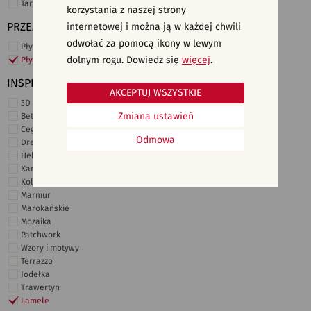
Taras i ogród
korzystania z naszej strony
PRZEZNACZENIE
internetowej i można ją w każdej chwili
odwołać za pomocą ikony w lewym
Płytki ścienne
dolnym rogu. Dowiedz się
więcej
.
Płytki podłogowe
INSPIRACJE
AKCEPTUJ WSZYSTKIE
3D i struktury
Zmiana ustawień
Beton
Cegiełki
Odmowa
Drewno
Heksagonalne
Kamień
Kolor
Marmur
Marokańskie
Mozaika
Patchwork
Wzory i motywy
Terrazzo
Jodełka
Trawertyn
Lamele