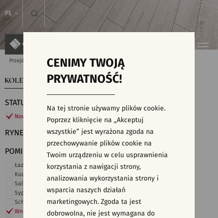
PL
CENIMY TWOJĄ
Przejdź do strony głównej
Kolekcje
PRYWATNOŚĆ!
KOLEKCJE
WYSZUKIWARKA PŁYTEK
STATUS
Na tej stronie używamy plików cookie.
Nowości
Poprzez kliknięcie na „Akceptuj
wszystkie” jest wyrażona zgoda na
RYNEK
przechowywanie plików cookie na
POMIESZCZENIE
Twoim urządzeniu w celu usprawnienia
Łazienka
korzystania z nawigacji strony,
Kuchnia
analizowania wykorzystania strony i
Salon i hol
wsparcia naszych działań
Sypialnia
marketingowych. Zgoda ta jest
Schody
Wnętrza komercyjne
dobrowolna, nie jest wymagana do