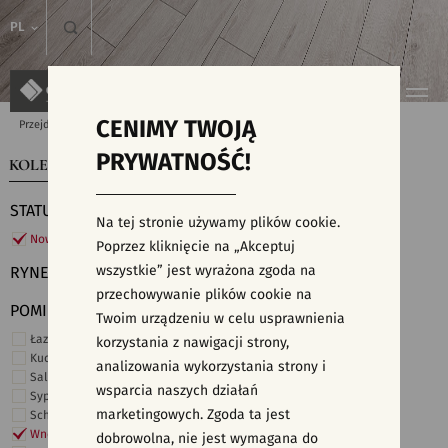
PL
CENIMY TWOJĄ
Przejdź do strony głównej
Kolekcje
PRYWATNOŚĆ!
KOLEKCJE
WYSZUKIWARKA PŁYTEK
STATUS
Na tej stronie używamy plików cookie.
Nowości
Poprzez kliknięcie na „Akceptuj
wszystkie” jest wyrażona zgoda na
RYNEK
przechowywanie plików cookie na
POMIESZCZENIE
Twoim urządzeniu w celu usprawnienia
Łazienka
korzystania z nawigacji strony,
Kuchnia
analizowania wykorzystania strony i
Salon i hol
wsparcia naszych działań
Sypialnia
marketingowych. Zgoda ta jest
Schody
Wnętrza komercyjne
dobrowolna, nie jest wymagana do