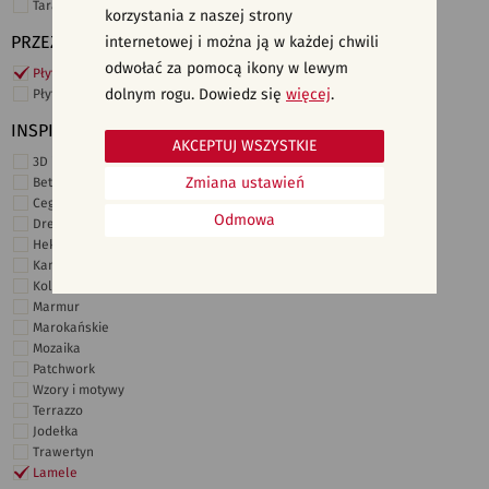
Taras i ogród
korzystania z naszej strony
PRZEZNACZENIE
internetowej i można ją w każdej chwili
odwołać za pomocą ikony w lewym
Płytki ścienne
dolnym rogu. Dowiedz się
więcej
.
Płytki podłogowe
INSPIRACJE
AKCEPTUJ WSZYSTKIE
3D i struktury
Zmiana ustawień
Beton
Cegiełki
Odmowa
Drewno
Heksagonalne
Kamień
Kolor
Marmur
Marokańskie
Mozaika
Patchwork
Wzory i motywy
Terrazzo
Jodełka
Trawertyn
Lamele