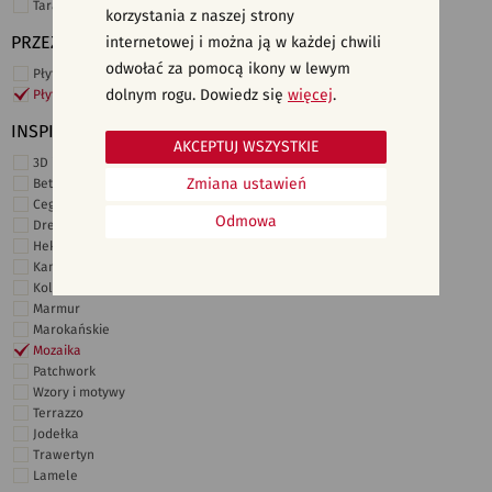
Taras i ogród
korzystania z naszej strony
PRZEZNACZENIE
internetowej i można ją w każdej chwili
odwołać za pomocą ikony w lewym
Płytki ścienne
dolnym rogu. Dowiedz się
więcej
.
Płytki podłogowe
INSPIRACJE
AKCEPTUJ WSZYSTKIE
3D i struktury
Zmiana ustawień
Beton
Cegiełki
Odmowa
Drewno
Heksagonalne
Kamień
Kolor
Marmur
Marokańskie
Mozaika
Patchwork
Wzory i motywy
Terrazzo
Jodełka
Trawertyn
Lamele