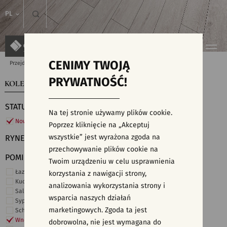
PL
CENIMY TWOJĄ
Przejdź do strony głównej
Kolekcje
PRYWATNOŚĆ!
KOLEKCJE
WYSZUKIWARKA PŁYTEK
STATUS
Na tej stronie używamy plików cookie.
Nowości
Poprzez kliknięcie na „Akceptuj
wszystkie” jest wyrażona zgoda na
RYNEK
przechowywanie plików cookie na
POMIESZCZENIE
Twoim urządzeniu w celu usprawnienia
Łazienka
korzystania z nawigacji strony,
Kuchnia
analizowania wykorzystania strony i
Salon i hol
wsparcia naszych działań
Sypialnia
marketingowych. Zgoda ta jest
Schody
Wnętrza komercyjne
dobrowolna, nie jest wymagana do