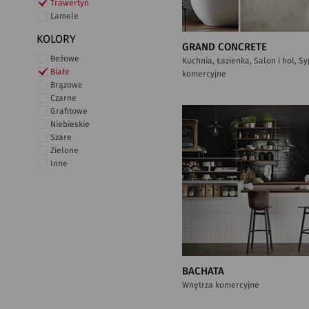
Trawertyn
Lamele
KOLORY
GRAND CONCRETE
Beżowe
Kuchnia, Łazienka, Salon i hol, S
Białe
komercyjne
Brązowe
Czarne
Grafitowe
Niebieskie
Szare
Zielone
Inne
BACHATA
Wnętrza komercyjne