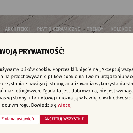
ARCHITEKCI
PŁYTKI CERAMICZNE
TRENDY
KOLEKCJE
TWOJĄ PRYWATNOŚĆ!
i do salonu
Płytki podłogowe
Płytki 3D/Struktury
Płytki mozai
Płytki betonowe
Płytki patch
i do sypialni
Płytki ścienne
 używamy plików cookie. Poprzez kliknięcie na „Akceptuj wszys
Płytki cegiełki
Płytki rekty
i kuchenne
NE, KAFELKI - NOWOŚCI, WNĘTRZA KOMERC
a na przechowywanie plików cookie na Twoim urządzeniu w c
Płytki drewnopodobne
Płytki we wz
i łazienkowe
orzystania z nawigacji strony, analizowania wykorzystania str
Płytki heksagonalne
ŁE
i na schody
Płytki jodełka
ań marketingowych. Zgoda ta jest dobrowolna, nie jest wymag
Płytki kamienne
i na taras
 naszej strony internetowej i można ją w każdej chwili odwoła
liśmy aranżacji spełniających wybrane filtry. Przejdź do pełnej
oferty p
Płytki kolorowe
za komercyjne
 dolnym rogu. Dowiedz się
więcej
.
Płytki marmurowe
Zmiana ustawień
AKCEPTUJ WSZYSTKIE