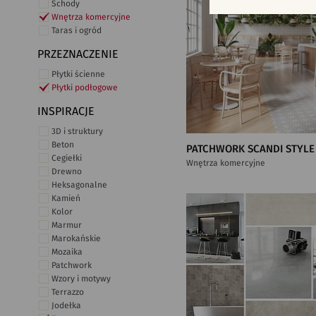
Schody
Wnętrza komercyjne
Taras i ogród
PRZEZNACZENIE
Płytki ścienne
Płytki podłogowe
INSPIRACJE
3D i struktury
Beton
PATCHWORK SCANDI STYLE
Cegiełki
Wnętrza komercyjne
Drewno
Heksagonalne
Kamień
Kolor
Marmur
Marokańskie
Mozaika
Patchwork
Wzory i motywy
Terrazzo
Jodełka