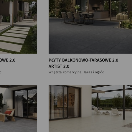
OWE 2.0
PŁYTY BALKONOWO-TARASOWE 2.0
ARTIST 2.0
d
Wnętrza komercyjne, Taras i ogród