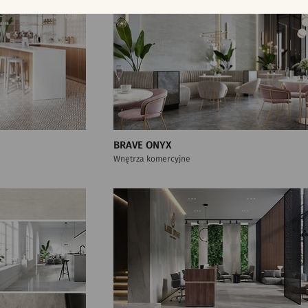
BRAVE ONYX
Wnętrza komercyjne