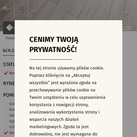
PL
CENIMY TWOJĄ
Przejdź do strony głównej
Kolekcje
PRYWATNOŚĆ!
KOLEKCJE
WYSZUKIWARKA PŁYTEK
STATUS
Na tej stronie używamy plików cookie.
Nowości
Poprzez kliknięcie na „Akceptuj
wszystkie” jest wyrażona zgoda na
RYNEK
przechowywanie plików cookie na
POMIESZCZENIE
Twoim urządzeniu w celu usprawnienia
Łazienka
korzystania z nawigacji strony,
Kuchnia
analizowania wykorzystania strony i
Salon i hol
wsparcia naszych działań
Sypialnia
marketingowych. Zgoda ta jest
Schody
Wnętrza komercyjne
dobrowolna, nie jest wymagana do