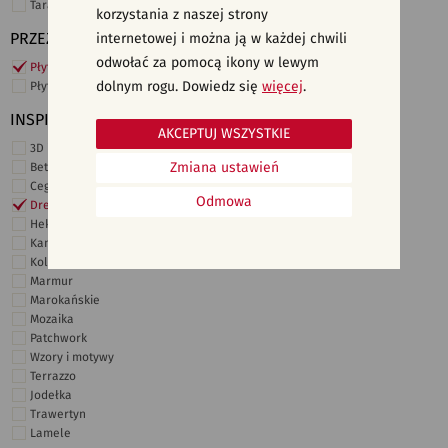
Taras i ogród
korzystania z naszej strony
PRZEZNACZENIE
internetowej i można ją w każdej chwili
odwołać za pomocą ikony w lewym
Płytki ścienne
dolnym rogu. Dowiedz się
więcej
.
Płytki podłogowe
INSPIRACJE
AKCEPTUJ WSZYSTKIE
3D i struktury
Zmiana ustawień
Beton
Cegiełki
Odmowa
Drewno
Heksagonalne
Kamień
Kolor
Marmur
Marokańskie
Mozaika
Patchwork
Wzory i motywy
Terrazzo
Jodełka
Trawertyn
Lamele