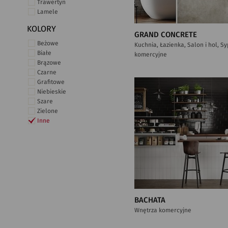
Trawertyn
Lamele
KOLORY
GRAND CONCRETE
Beżowe
Kuchnia, Łazienka, Salon i hol, S
Białe
komercyjne
Brązowe
Czarne
Grafitowe
Niebieskie
Szare
Zielone
Inne
BACHATA
Wnętrza komercyjne