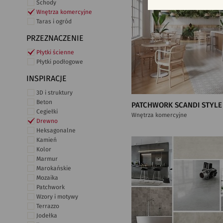
Schody
Wnętrza komercyjne
Taras i ogród
PRZEZNACZENIE
Płytki ścienne
Płytki podłogowe
INSPIRACJE
3D i struktury
Beton
PATCHWORK SCANDI STYLE
Cegiełki
Wnętrza komercyjne
Drewno
Heksagonalne
Kamień
Kolor
Marmur
Marokańskie
Mozaika
Patchwork
Wzory i motywy
Terrazzo
Jodełka