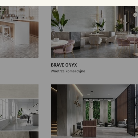
BRAVE ONYX
Wnętrza komercyjne