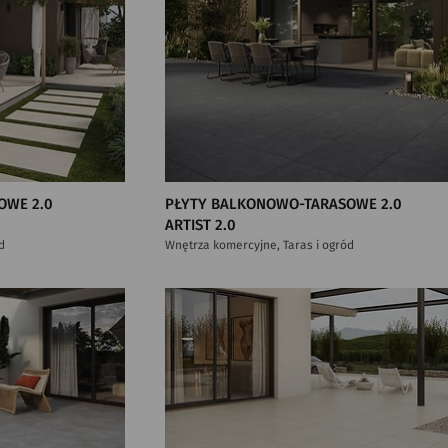
OWE 2.0
PŁYTY BALKONOWO-TARASOWE 2.0
ARTIST 2.0
d
Wnętrza komercyjne, Taras i ogród