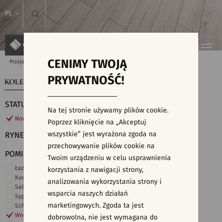
PL
CENIMY TWOJĄ
Przejdź do strony głównej
Kolekcje
PRYWATNOŚĆ!
KOLEKCJE
WYSZUKIWARKA PŁYTEK
STATUS
Na tej stronie używamy plików cookie.
Nowości
Poprzez kliknięcie na „Akceptuj
wszystkie” jest wyrażona zgoda na
RYNEK
przechowywanie plików cookie na
POMIESZCZENIE
Twoim urządzeniu w celu usprawnienia
Łazienka
korzystania z nawigacji strony,
Kuchnia
analizowania wykorzystania strony i
Salon i hol
wsparcia naszych działań
Sypialnia
marketingowych. Zgoda ta jest
Schody
Wnętrza komercyjne
dobrowolna, nie jest wymagana do