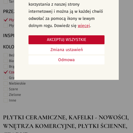
Taras i ogród
korzystania z naszej strony
PRZEZNACZENIE
internetowej i można ją w każdej chwili
odwołać za pomocą ikony w lewym
Płytki ścienne
dolnym rogu. Dowiedz się
więcej
.
Płytki podłogowe
INSPIRACJE
AKCEPTUJ WSZYSTKIE
KOLORY
Zmiana ustawień
Beżowe
Odmowa
Białe
Brązowe
Czarne
Grafitowe
Niebieskie
Szare
Zielone
Inne
PŁYTKI CERAMICZNE, KAFELKI - NOWOŚCI,
WNĘTRZA KOMERCYJNE, PŁYTKI ŚCIENNE,