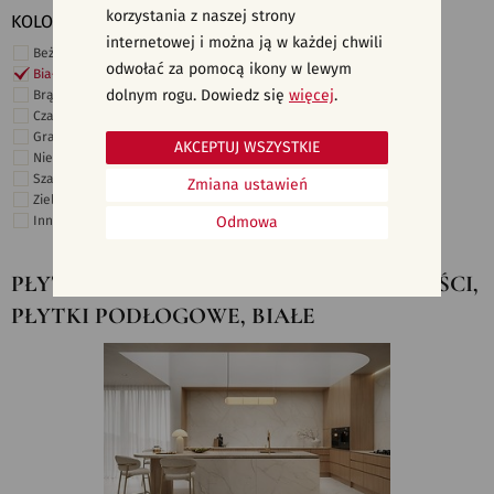
korzystania z naszej strony
KOLORY
internetowej i można ją w każdej chwili
Beżowe
odwołać za pomocą ikony w lewym
Białe
dolnym rogu. Dowiedz się
więcej
.
Brązowe
Czarne
Grafitowe
AKCEPTUJ WSZYSTKIE
Niebieskie
Szare
Zmiana ustawień
Zielone
Inne
Odmowa
PŁYTKI CERAMICZNE, KAFELKI - NOWOŚCI,
PŁYTKI PODŁOGOWE, BIAŁE