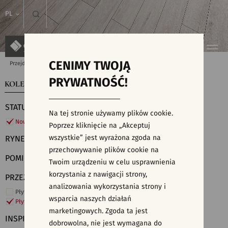
PL
CENIMY TWOJĄ
Przejdź do strony głównej
Kolekcje
PRYWATNOŚĆ!
KOLEKCJE
WYSZUKIWARKA PŁYTEK
STATUS
Na tej stronie używamy plików cookie.
Nowości
Poprzez kliknięcie na „Akceptuj
wszystkie” jest wyrażona zgoda na
RYNEK
przechowywanie plików cookie na
POMIESZCZENIE
Twoim urządzeniu w celu usprawnienia
korzystania z nawigacji strony,
PRZEZNACZENIE
analizowania wykorzystania strony i
Płytki ścienne
wsparcia naszych działań
Płytki podłogowe
marketingowych. Zgoda ta jest
INSPIRACJE
dobrowolna, nie jest wymagana do