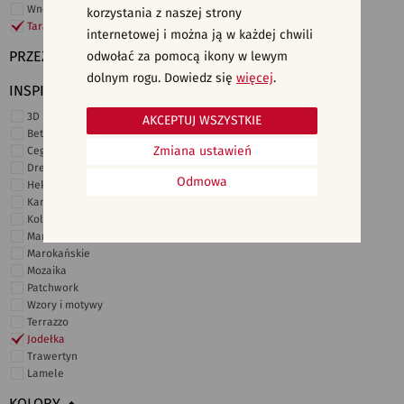
Wnętrza komercyjne
korzystania z naszej strony
Taras i ogród
internetowej i można ją w każdej chwili
PRZEZNACZENIE
odwołać za pomocą ikony w lewym
dolnym rogu. Dowiedz się
więcej
.
INSPIRACJE
3D i struktury
AKCEPTUJ WSZYSTKIE
Beton
Zmiana ustawień
Cegiełki
Drewno
Odmowa
Heksagonalne
Kamień
Kolor
Marmur
Marokańskie
Mozaika
Patchwork
Wzory i motywy
Terrazzo
Jodełka
Trawertyn
Lamele