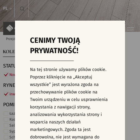
PL
CENIMY TWOJĄ
Przejdź do strony głównej
Kolekcje
PRYWATNOŚĆ!
KOLEKCJE
WYSZUKIWARKA PŁYTEK
STATUS
Na tej stronie używamy plików cookie.
Nowości
Poprzez kliknięcie na „Akceptuj
wszystkie” jest wyrażona zgoda na
RYNEK
przechowywanie plików cookie na
inwestycje
Twoim urządzeniu w celu usprawnienia
POMIESZCZENIE
korzystania z nawigacji strony,
Łazienka
analizowania wykorzystania strony i
Kuchnia
wsparcia naszych działań
Salon i hol
marketingowych. Zgoda ta jest
Sypialnia
dobrowolna, nie jest wymagana do
Schody