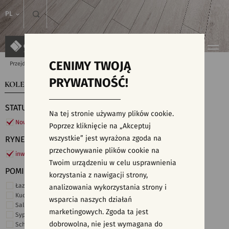
PL
CENIMY TWOJĄ
Przejdź do strony głównej
Kolekcje
PRYWATNOŚĆ!
KOLEKCJE
WYSZUKIWARKA PŁYTEK
STATUS
Na tej stronie używamy plików cookie.
Nowości
Poprzez kliknięcie na „Akceptuj
wszystkie” jest wyrażona zgoda na
RYNEK
przechowywanie plików cookie na
inwestycje
Twoim urządzeniu w celu usprawnienia
POMIESZCZENIE
korzystania z nawigacji strony,
Łazienka
analizowania wykorzystania strony i
Kuchnia
wsparcia naszych działań
Salon i hol
marketingowych. Zgoda ta jest
Sypialnia
dobrowolna, nie jest wymagana do
Schody