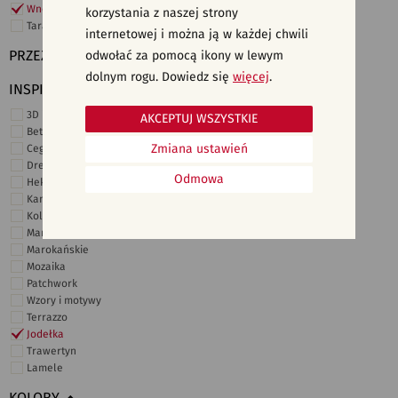
Wnętrza komercyjne
korzystania z naszej strony
Taras i ogród
internetowej i można ją w każdej chwili
PRZEZNACZENIE
odwołać za pomocą ikony w lewym
dolnym rogu. Dowiedz się
więcej
.
INSPIRACJE
3D i struktury
AKCEPTUJ WSZYSTKIE
Beton
Zmiana ustawień
Cegiełki
Drewno
Odmowa
Heksagonalne
Kamień
Kolor
Marmur
Marokańskie
Mozaika
Patchwork
Wzory i motywy
Terrazzo
Jodełka
Trawertyn
Lamele