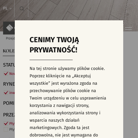
PL
CENIMY TWOJĄ
Przejdź do strony głównej
Kolekcje
PRYWATNOŚĆ!
KOLEKCJE
WYSZUKIWARKA PŁYTEK
STATUS
Na tej stronie używamy plików cookie.
Nowości
Poprzez kliknięcie na „Akceptuj
wszystkie” jest wyrażona zgoda na
RYNEK
przechowywanie plików cookie na
inwestycje
Twoim urządzeniu w celu usprawnienia
POMIESZCZENIE
korzystania z nawigacji strony,
analizowania wykorzystania strony i
PRZEZNACZENIE
wsparcia naszych działań
Płytki ścienne
marketingowych. Zgoda ta jest
Płytki podłogowe
dobrowolna, nie jest wymagana do