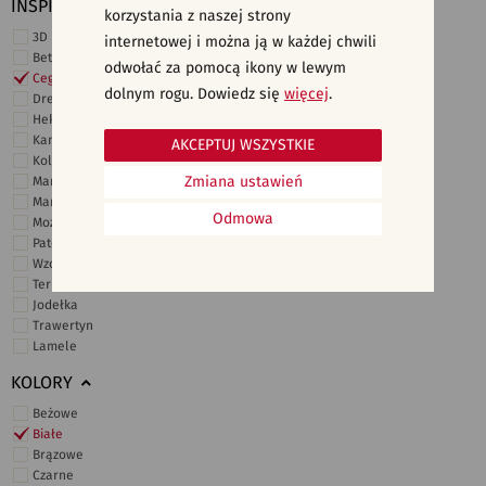
INSPIRACJE
korzystania z naszej strony
3D i struktury
internetowej i można ją w każdej chwili
Beton
odwołać za pomocą ikony w lewym
Cegiełki
dolnym rogu. Dowiedz się
więcej
.
Drewno
Heksagonalne
Kamień
AKCEPTUJ WSZYSTKIE
Kolor
Zmiana ustawień
Marmur
Marokańskie
Odmowa
Mozaika
Patchwork
Wzory i motywy
Terrazzo
Jodełka
Trawertyn
Lamele
KOLORY
Beżowe
Białe
Brązowe
Czarne