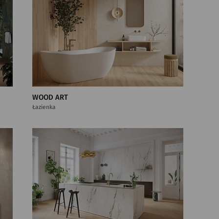
WOOD ART
Łazienka