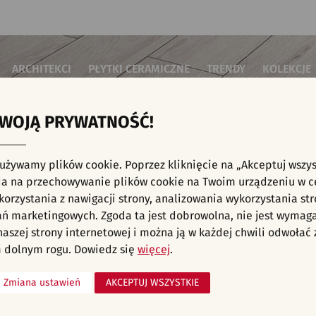
ARCHITEKCI
PŁYTKI CERAMICZNE
TRENDY
KOLEKCJE
TWOJĄ PRYWATNOŚĆ!
i do salonu
Płytki podłogowe
Płytki 3D/Struktury
Płytki mozai
Płytki betonowe
Płytki patch
i do sypialni
Płytki ścienne
 używamy plików cookie. Poprzez kliknięcie na „Akceptuj wszys
Płytki cegiełki
Płytki rekty
i kuchenne
E, KAFELKI - NOWOŚCI, INWESTYCJE, PŁYTKI
a na przechowywanie plików cookie na Twoim urządzeniu w c
Płytki drewnopodobne
Płytki we wz
i łazienkowe
orzystania z nawigacji strony, analizowania wykorzystania str
Płytki heksagonalne
i na schody
Płytki jodełka
liśmy aranżacji spełniających wybrane filtry. Przejdź do pełnej
oferty p
ań marketingowych. Zgoda ta jest dobrowolna, nie jest wymag
Płytki kamienne
i na taras
 naszej strony internetowej i można ją w każdej chwili odwoła
Płytki kolorowe
za komercyjne
 dolnym rogu. Dowiedz się
więcej
.
Płytki marmurowe
Zmiana ustawień
AKCEPTUJ WSZYSTKIE