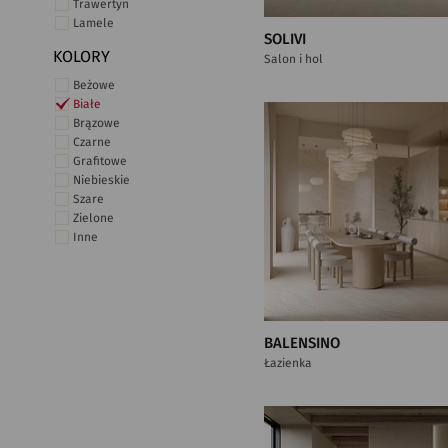
Trawertyn
Lamele
SOLIVI
KOLORY
Salon i hol
Beżowe
Białe
Brązowe
Czarne
Grafitowe
Niebieskie
Szare
Zielone
Inne
BALENSINO
Łazienka