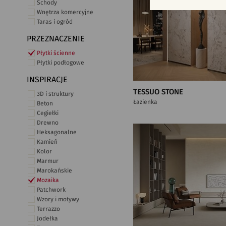
Schody
Wnętrza komercyjne
Taras i ogród
PRZEZNACZENIE
Płytki ścienne
Płytki podłogowe
INSPIRACJE
TESSUO STONE
3D i struktury
Łazienka
Beton
Cegiełki
Drewno
Heksagonalne
Kamień
Kolor
Marmur
Marokańskie
Mozaika
Patchwork
Wzory i motywy
Terrazzo
Jodełka