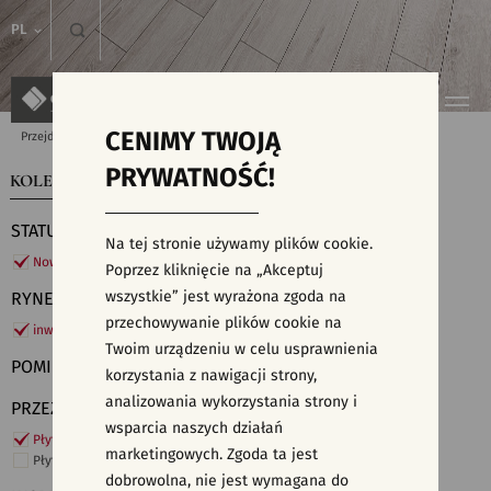
PL
CENIMY TWOJĄ
Przejdź do strony głównej
Kolekcje
PRYWATNOŚĆ!
KOLEKCJE
WYSZUKIWARKA PŁYTEK
STATUS
Na tej stronie używamy plików cookie.
Nowości
Poprzez kliknięcie na „Akceptuj
wszystkie” jest wyrażona zgoda na
RYNEK
przechowywanie plików cookie na
inwestycje
Twoim urządzeniu w celu usprawnienia
POMIESZCZENIE
korzystania z nawigacji strony,
analizowania wykorzystania strony i
PRZEZNACZENIE
wsparcia naszych działań
Płytki ścienne
marketingowych. Zgoda ta jest
Płytki podłogowe
dobrowolna, nie jest wymagana do