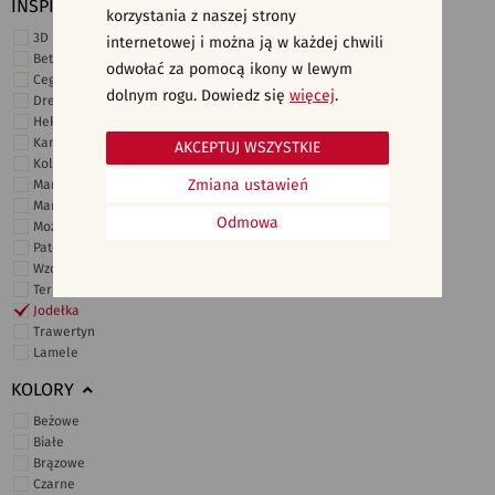
INSPIRACJE
korzystania z naszej strony
3D i struktury
internetowej i można ją w każdej chwili
Beton
odwołać za pomocą ikony w lewym
Cegiełki
dolnym rogu. Dowiedz się
więcej
.
Drewno
Heksagonalne
Kamień
AKCEPTUJ WSZYSTKIE
Kolor
Zmiana ustawień
Marmur
Marokańskie
Odmowa
Mozaika
Patchwork
Wzory i motywy
Terrazzo
Jodełka
Trawertyn
Lamele
KOLORY
Beżowe
Białe
Brązowe
Czarne