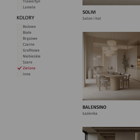
Trawertyn
Lamele
SOLIVI
KOLORY
Salon i hol
Beżowe
Białe
Brązowe
Czarne
Grafitowe
Niebieskie
Szare
Zielone
Inne
BALENSINO
Łazienka