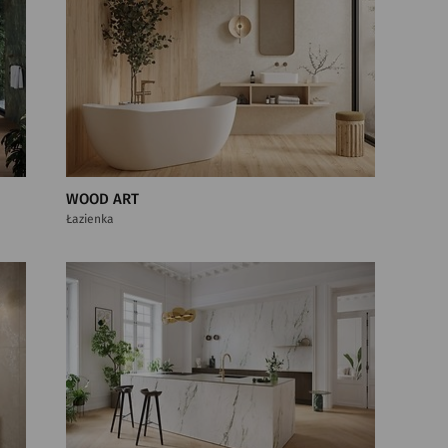
WOOD ART
Łazienka