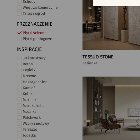
Schody
Wnętrza komercyjne
Taras i ogród
PRZEZNACZENIE
Płytki ścienne
Płytki podłogowe
INSPIRACJE
TESSUO STONE
3D i struktury
Łazienka
Beton
Cegiełki
Drewno
Heksagonalne
Kamień
Kolor
Marmur
Marokańskie
Mozaika
Patchwork
Wzory i motywy
Terrazzo
Jodełka