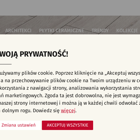
ARCHITEKCI
PŁYTKI CERAMICZNE
TRENDY
KOLEKCJE
TWOJĄ PRYWATNOŚĆ!
i do salonu
Płytki podłogowe
Płytki 3D/Struktury
Płytki mozai
Płytki betonowe
Płytki patch
i do sypialni
Płytki ścienne
 używamy plików cookie. Poprzez kliknięcie na „Akceptuj wszys
Płytki cegiełki
Płytki rekty
i kuchenne
E, KAFELKI - NOWOŚCI, INWESTYCJE, PŁYTKI
a na przechowywanie plików cookie na Twoim urządzeniu w c
Płytki drewnopodobne
Płytki we wz
i łazienkowe
orzystania z nawigacji strony, analizowania wykorzystania str
Płytki heksagonalne
i na schody
Płytki jodełka
liśmy aranżacji spełniających wybrane filtry. Przejdź do pełnej
oferty p
ań marketingowych. Zgoda ta jest dobrowolna, nie jest wymag
Płytki kamienne
i na taras
 naszej strony internetowej i można ją w każdej chwili odwoła
Płytki kolorowe
za komercyjne
 dolnym rogu. Dowiedz się
więcej
.
Płytki marmurowe
Zmiana ustawień
AKCEPTUJ WSZYSTKIE