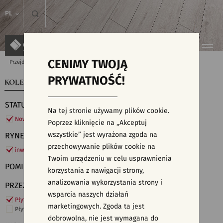
PL
CENIMY TWOJĄ
Przejdź do strony głównej
Kolekcje
PRYWATNOŚĆ!
KOLEKCJE
WYSZUKIWARKA PŁYTEK
STATUS
Na tej stronie używamy plików cookie.
Nowości
Poprzez kliknięcie na „Akceptuj
wszystkie” jest wyrażona zgoda na
RYNEK
przechowywanie plików cookie na
inwestycje
Twoim urządzeniu w celu usprawnienia
POMIESZCZENIE
korzystania z nawigacji strony,
analizowania wykorzystania strony i
PRZEZNACZENIE
wsparcia naszych działań
Płytki ścienne
marketingowych. Zgoda ta jest
Płytki podłogowe
dobrowolna, nie jest wymagana do