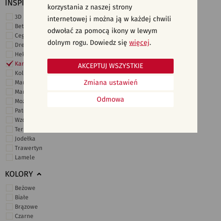
INSPIRACJE
korzystania z naszej strony
3D i struktury
internetowej i można ją w każdej chwili
Beton
odwołać za pomocą ikony w lewym
Cegiełki
dolnym rogu. Dowiedz się
więcej
.
Drewno
Heksagonalne
Kamień
AKCEPTUJ WSZYSTKIE
Kolor
Zmiana ustawień
Marmur
Marokańskie
Odmowa
Mozaika
Patchwork
Wzory i motywy
Terrazzo
Jodełka
Trawertyn
Lamele
KOLORY
Beżowe
Białe
Brązowe
Czarne