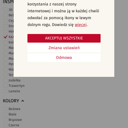
INSPIRACJE
korzystania z naszej strony
3D i struktury
internetowej i można ją w każdej chwili
Beton
odwołać za pomocą ikony w lewym
Cegiełki
dolnym rogu. Dowiedz się
więcej
.
Drewno
Heksagonalne
Kamień
AKCEPTUJ WSZYSTKIE
Kolor
Zmiana ustawień
Marmur
Marokańskie
Odmowa
Mozaika
Patchwork
Wzory i motywy
Terrazzo
Jodełka
Trawertyn
Lamele
KOLORY
Beżowe
Białe
Brązowe
Czarne