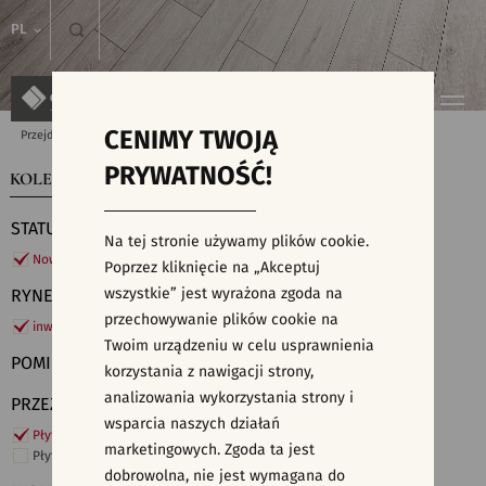
PL
CENIMY TWOJĄ
Przejdź do strony głównej
Kolekcje
PRYWATNOŚĆ!
KOLEKCJE
WYSZUKIWARKA PŁYTEK
STATUS
Na tej stronie używamy plików cookie.
Nowości
Poprzez kliknięcie na „Akceptuj
wszystkie” jest wyrażona zgoda na
RYNEK
przechowywanie plików cookie na
inwestycje
Twoim urządzeniu w celu usprawnienia
POMIESZCZENIE
korzystania z nawigacji strony,
analizowania wykorzystania strony i
PRZEZNACZENIE
wsparcia naszych działań
Płytki ścienne
marketingowych. Zgoda ta jest
Płytki podłogowe
dobrowolna, nie jest wymagana do