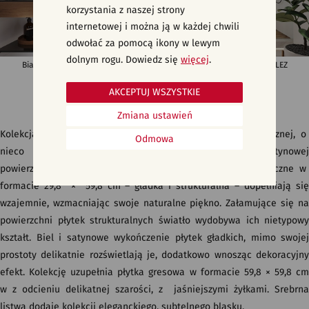
korzystania z naszej strony
internetowej i można ją w każdej chwili
odwołać za pomocą ikony w lewym
dolnym rogu. Dowiedz się
więcej
.
Białe płytki, kafle strukturalne i lamele - modna łazienka boho - VELEZ
AKCEPTUJ WSZYSTKIE
Zmiana ustawień
Kolekcja VELEZ bazuje na oryginalnej strukturze geometrycznej, o
Odmowa
nieco ostrym kształcie, którą łagodzi miękka biel satynowej
powierzchni płytek. W ramach kolekcji dwie płytki ceramiczne w
formacie 29,8 × 59,8 cm – gładka i strukturalna – dopełniają się
wzajemnie, wzmacniając swoje naturalne piękno. Załamujące się na
powierzchni płytek strukturalnych światło wydobywa ich nietypowy
kształt. Biel i satynowe wykończenie płytek gładkich, mimo swojej
prostoty delikatnie rozświetlają je, dodatkowo wnosząc dekoracyjny
efekt. Kolekcję uzupełnia płytka gresowa w formacie 59,8 × 59,8 cm
w z odcieniu delikatnej szarości, z jaśniejszymi żyłkami. Srebrna
listwa dodaje kolekcji eleganckiego, subtelnego blasku.