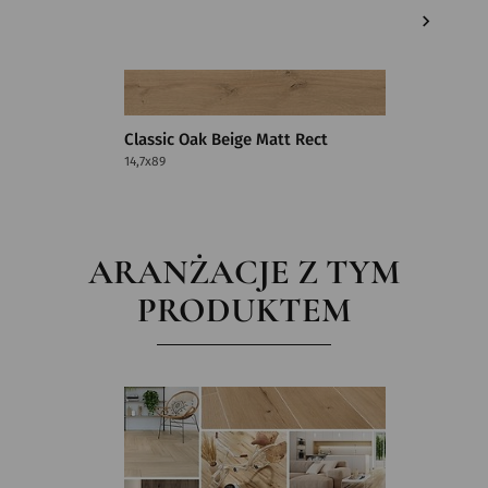
Classic Oak Beige Matt Rect
Classic
14,7x89
22,1x89
ARANŻACJE Z TYM
PRODUKTEM