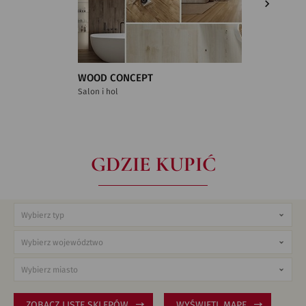
WOOD CONCEPT
WOOD 
Salon i hol
CLASSIC
Kuchnia, 
GDZIE KUPIĆ
ZOBACZ LISTĘ SKLEPÓW
WYŚWIETL MAPĘ