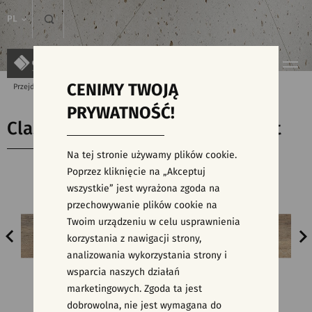
PL
CENIMY TWOJĄ
Przejdź do strony głównej
Produkty
Classic Oak Cold Brown Matt Rect
PRYWATNOŚĆ!
Classic Oak Cold Brown Matt Rect
Na tej stronie używamy plików cookie.
Poprzez kliknięcie na „Akceptuj
wszystkie” jest wyrażona zgoda na
przechowywanie plików cookie na
Twoim urządzeniu w celu usprawnienia
korzystania z nawigacji strony,
analizowania wykorzystania strony i
wsparcia naszych działań
marketingowych. Zgoda ta jest
dobrowolna, nie jest wymagana do