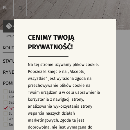
PL
CENIMY TWOJĄ
Przejdź do strony głównej
Kolekcje
PRYWATNOŚĆ!
KOLEKCJE
WYSZUKIWARKA PŁYTEK
STATUS
Na tej stronie używamy plików cookie.
Poprzez kliknięcie na „Akceptuj
RYNEK
wszystkie” jest wyrażona zgoda na
POMIESZCZENIE
przechowywanie plików cookie na
Łazienka
Twoim urządzeniu w celu usprawnienia
Kuchnia
korzystania z nawigacji strony,
Salon i hol
analizowania wykorzystania strony i
Sypialnia
wsparcia naszych działań
Schody
Wnętrza komercyjne
marketingowych. Zgoda ta jest
Taras i ogród
dobrowolna, nie jest wymagana do