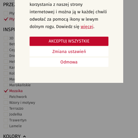
PRZEZNACZENIE
korzystania z naszej strony
internetowej i można ją w każdej chwili
Płytki ścienne
odwołać za pomocą ikony w lewym
Płytki podłogowe
dolnym rogu. Dowiedz się
więcej
.
INSPIRACJE
3D i struktury
AKCEPTUJ WSZYSTKIE
Beton
Cegiełki
Zmiana ustawień
Drewno
Heksagonalne
Odmowa
Kamień
Kolor
Marmur
Marokańskie
Mozaika
Patchwork
Wzory i motywy
Terrazzo
Jodełka
Trawertyn
Lamele
KOLORY