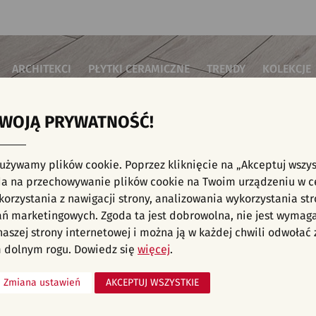
ARCHITEKCI
PŁYTKI CERAMICZNE
TRENDY
KOLEKCJE
TWOJĄ PRYWATNOŚĆ!
i do salonu
Płytki podłogowe
Płytki 3D/Struktury
Płytki mozai
Płytki betonowe
Płytki patch
i do sypialni
Płytki ścienne
 używamy plików cookie. Poprzez kliknięcie na „Akceptuj wszys
Płytki cegiełki
Płytki rekty
i kuchenne
E, KAFELKI - SYPIALNIA, PŁYTKI PODŁOGOW
a na przechowywanie plików cookie na Twoim urządzeniu w c
Płytki drewnopodobne
Płytki we wz
i łazienkowe
orzystania z nawigacji strony, analizowania wykorzystania str
Płytki heksagonalne
i na schody
Płytki jodełka
liśmy aranżacji spełniających wybrane filtry. Przejdź do pełnej
oferty p
ań marketingowych. Zgoda ta jest dobrowolna, nie jest wymag
Płytki kamienne
i na taras
 naszej strony internetowej i można ją w każdej chwili odwoła
Płytki kolorowe
za komercyjne
 dolnym rogu. Dowiedz się
więcej
.
Płytki marmurowe
Zmiana ustawień
AKCEPTUJ WSZYSTKIE