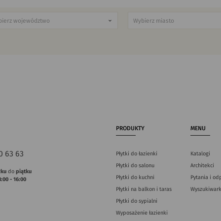
PRODUKTY
MENU
0 63 63
Płytki do łazienki
Katalogi
Płytki do salonu
Architekci
łku
do
piątku
Płytki do kuchni
Pytania i od
8:00 - 16:00
Płytki na balkon i taras
Wyszukiwark
Płytki do sypialni
Wyposażenie łazienki