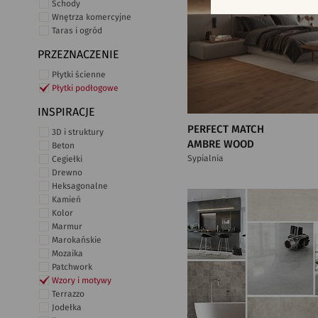
Schody
Wnętrza komercyjne
Taras i ogród
PRZEZNACZENIE
Płytki ścienne
Płytki podłogowe
INSPIRACJE
PERFECT MATCH
3D i struktury
AMBRE WOOD
Beton
Sypialnia
Cegiełki
Drewno
Heksagonalne
Kamień
Kolor
Marmur
Marokańskie
Mozaika
Patchwork
Wzory i motywy
Terrazzo
Jodełka