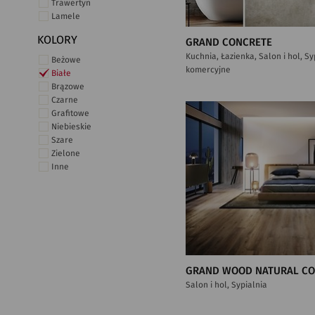
Trawertyn
Lamele
KOLORY
GRAND CONCRETE
Kuchnia, Łazienka, Salon i hol, S
Beżowe
komercyjne
Białe
Brązowe
Czarne
Grafitowe
Niebieskie
Szare
Zielone
Inne
GRAND WOOD NATURAL C
Salon i hol, Sypialnia