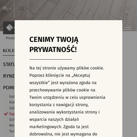
PL
CENIMY TWOJĄ
Przejdź do strony głównej
Kolekcje
PRYWATNOŚĆ!
KOLEKCJE
WYSZUKIWARKA PŁYTEK
STATUS
Na tej stronie używamy plików cookie.
Poprzez kliknięcie na „Akceptuj
RYNEK
wszystkie” jest wyrażona zgoda na
POMIESZCZENIE
przechowywanie plików cookie na
Łazienka
Twoim urządzeniu w celu usprawnienia
Kuchnia
korzystania z nawigacji strony,
Salon i hol
analizowania wykorzystania strony i
Sypialnia
wsparcia naszych działań
Schody
Wnętrza komercyjne
marketingowych. Zgoda ta jest
Taras i ogród
dobrowolna, nie jest wymagana do