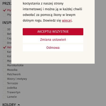
PRZEZNACZENIE
korzystania z naszej strony
internetowej i można ją w każdej chwili
Płytki ścienne
odwołać za pomocą ikony w lewym
Płytki podłogowe
dolnym rogu. Dowiedz się
więcej
.
INSPIRACJE
3D i struktury
AKCEPTUJ WSZYSTKIE
Beton
Cegiełki
Zmiana ustawień
Drewno
Heksagonalne
Odmowa
Kamień
Kolor
Marmur
Marokańskie
Mozaika
Patchwork
Wzory i motywy
Terrazzo
Jodełka
Trawertyn
Lamele
KOLORY