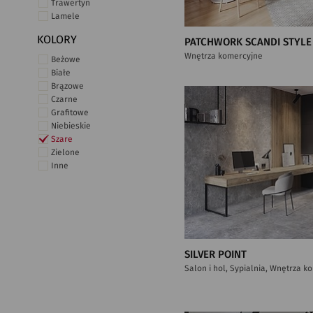
Trawertyn
Lamele
KOLORY
PATCHWORK SCANDI STYLE
Wnętrza komercyjne
Beżowe
Białe
Brązowe
Czarne
Grafitowe
Niebieskie
Szare
Zielone
Inne
SILVER POINT
Salon i hol, Sypialnia, Wnętrza 