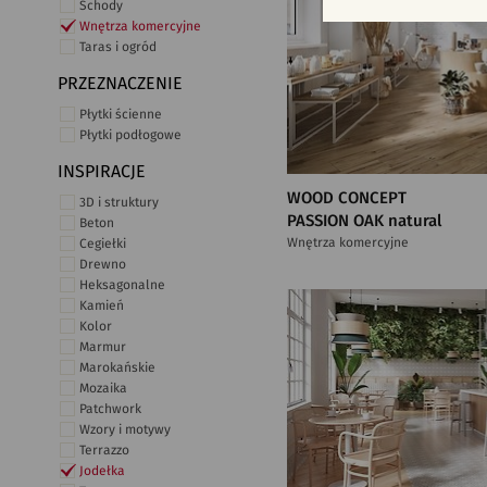
Schody
Wnętrza komercyjne
Taras i ogród
PRZEZNACZENIE
Płytki ścienne
Płytki podłogowe
INSPIRACJE
WOOD CONCEPT
3D i struktury
PASSION OAK natural
Beton
Wnętrza komercyjne
Cegiełki
Drewno
Heksagonalne
Kamień
Kolor
Marmur
Marokańskie
Mozaika
Patchwork
Wzory i motywy
Terrazzo
Jodełka