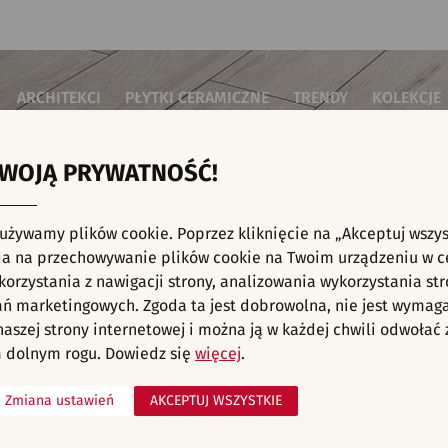
ARCHITEKCI
PŁYTKI CERAMICZNE
TRENDY
KOLEKCJE
TWOJĄ PRYWATNOŚĆ!
i do salonu
Płytki podłogowe
Płytki 3D/Struktury
Płytki mozai
Płytki betonowe
Płytki patch
i do sypialni
Płytki ścienne
 używamy plików cookie. Poprzez kliknięcie na „Akceptuj wszys
Płytki cegiełki
Płytki rekty
i kuchenne
NE, KAFELKI - WNĘTRZA KOMERCYJNE, JODE
a na przechowywanie plików cookie na Twoim urządzeniu w c
Płytki drewnopodobne
Płytki we wz
i łazienkowe
orzystania z nawigacji strony, analizowania wykorzystania str
Płytki heksagonalne
i na schody
Płytki jodełka
liśmy aranżacji spełniających wybrane filtry. Przejdź do pełnej
oferty p
ań marketingowych. Zgoda ta jest dobrowolna, nie jest wymag
Płytki kamienne
i na taras
 naszej strony internetowej i można ją w każdej chwili odwoła
Płytki kolorowe
za komercyjne
 dolnym rogu. Dowiedz się
więcej
.
Płytki marmurowe
Zmiana ustawień
AKCEPTUJ WSZYSTKIE