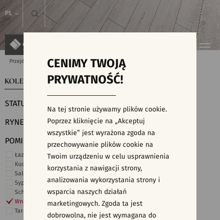
PL
CENIMY TWOJĄ
Przejdź do strony głównej
Kolekcje
PRYWATNOŚĆ!
KOLEKCJE
WYSZUKIWARKA PŁYTEK
STATUS
Na tej stronie używamy plików cookie.
Poprzez kliknięcie na „Akceptuj
RYNEK
wszystkie” jest wyrażona zgoda na
POMIESZCZENIE
przechowywanie plików cookie na
Łazienka
Twoim urządzeniu w celu usprawnienia
Kuchnia
korzystania z nawigacji strony,
Salon i hol
analizowania wykorzystania strony i
Sypialnia
wsparcia naszych działań
Schody
Wnętrza komercyjne
marketingowych. Zgoda ta jest
Taras i ogród
dobrowolna, nie jest wymagana do