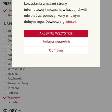
PRZEZNACZENIE
korzystania z naszej strony
internetowej i można ją w każdej chwili
Płytki ścienne
odwołać za pomocą ikony w lewym
Płytki podłogowe
dolnym rogu. Dowiedz się
więcej
.
INSPIRACJE
3D i struktury
AKCEPTUJ WSZYSTKIE
Beton
Cegiełki
Zmiana ustawień
Drewno
Heksagonalne
Odmowa
Kamień
Kolor
Marmur
Marokańskie
Mozaika
Patchwork
Wzory i motywy
Terrazzo
Jodełka
Trawertyn
Lamele
KOLORY