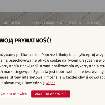
ARCHITEKCI
PŁYTKI CERAMICZNE
TRENDY
KOLEKCJE
TWOJĄ PRYWATNOŚĆ!
i do salonu
Płytki podłogowe
Płytki 3D/Struktury
Płytki mozai
Płytki betonowe
Płytki patch
i do sypialni
Płytki ścienne
 używamy plików cookie. Poprzez kliknięcie na „Akceptuj wszys
Płytki cegiełki
Płytki rekty
i kuchenne
NE, KAFELKI - PŁYTKI PODŁOGOWE, SZARE
a na przechowywanie plików cookie na Twoim urządzeniu w c
Płytki drewnopodobne
Płytki we wz
i łazienkowe
orzystania z nawigacji strony, analizowania wykorzystania str
Płytki heksagonalne
i na schody
Płytki jodełka
ań marketingowych. Zgoda ta jest dobrowolna, nie jest wymag
Płytki kamienne
i na taras
 naszej strony internetowej i można ją w każdej chwili odwoła
Płytki kolorowe
za komercyjne
 dolnym rogu. Dowiedz się
więcej
.
Płytki marmurowe
Zmiana ustawień
AKCEPTUJ WSZYSTKIE