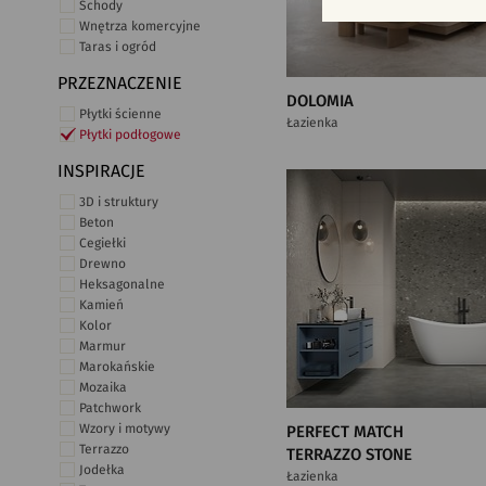
Schody
Wnętrza komercyjne
Taras i ogród
PRZEZNACZENIE
DOLOMIA
Płytki ścienne
Łazienka
Płytki podłogowe
INSPIRACJE
3D i struktury
Beton
Cegiełki
Drewno
Heksagonalne
Kamień
Kolor
Marmur
Marokańskie
Mozaika
Patchwork
Wzory i motywy
PERFECT MATCH
Terrazzo
TERRAZZO STONE
Jodełka
Łazienka