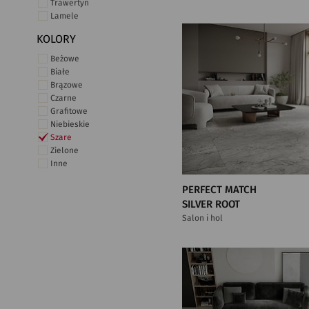
Trawertyn
Lamele
KOLORY
Beżowe
Białe
Brązowe
Czarne
Grafitowe
Niebieskie
Szare
Zielone
Inne
PERFECT MATCH
SILVER ROOT
Salon i hol