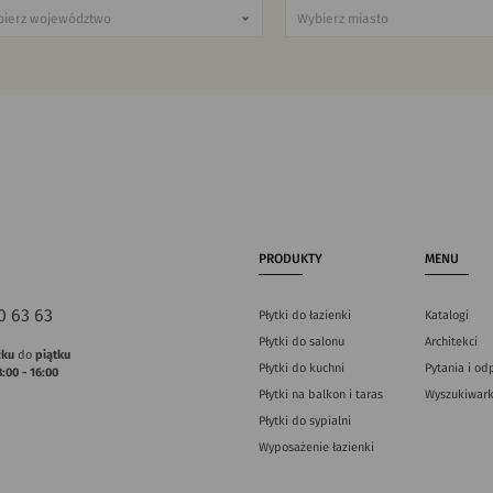
PRODUKTY
MENU
0 63 63
Płytki do łazienki
Katalogi
Płytki do salonu
Architekci
łku
do
piątku
Płytki do kuchni
Pytania i od
8:00 - 16:00
Płytki na balkon i taras
Wyszukiwark
Płytki do sypialni
Wyposażenie łazienki