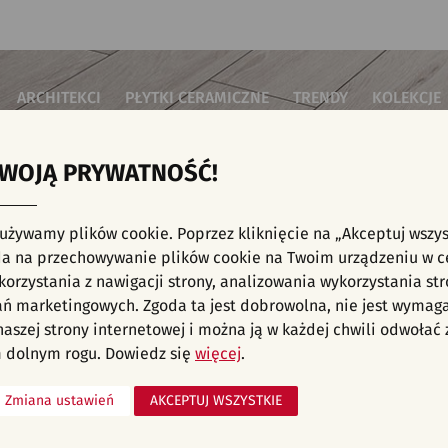
ARCHITEKCI
PŁYTKI CERAMICZNE
TRENDY
KOLEKCJE
TWOJĄ PRYWATNOŚĆ!
i do salonu
Płytki podłogowe
Płytki 3D/Struktury
Płytki mozai
Płytki betonowe
Płytki patch
i do sypialni
Płytki ścienne
 używamy plików cookie. Poprzez kliknięcie na „Akceptuj wszys
Płytki cegiełki
Płytki rekty
i kuchenne
E, KAFELKI - PŁYTKI ŚCIENNE, CEGIEŁKI
a na przechowywanie plików cookie na Twoim urządzeniu w c
Płytki drewnopodobne
Płytki we wz
i łazienkowe
orzystania z nawigacji strony, analizowania wykorzystania str
Płytki heksagonalne
i na schody
Płytki jodełka
ań marketingowych. Zgoda ta jest dobrowolna, nie jest wymag
Płytki kamienne
i na taras
 naszej strony internetowej i można ją w każdej chwili odwoła
Płytki kolorowe
za komercyjne
 dolnym rogu. Dowiedz się
więcej
.
Płytki marmurowe
Zmiana ustawień
AKCEPTUJ WSZYSTKIE