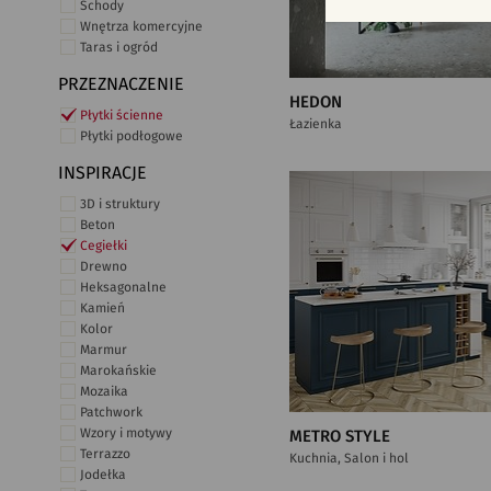
Schody
Wnętrza komercyjne
Taras i ogród
PRZEZNACZENIE
HEDON
Płytki ścienne
Łazienka
Płytki podłogowe
INSPIRACJE
3D i struktury
Beton
Cegiełki
Drewno
Heksagonalne
Kamień
Kolor
Marmur
Marokańskie
Mozaika
Patchwork
Wzory i motywy
METRO STYLE
Terrazzo
Kuchnia, Salon i hol
Jodełka